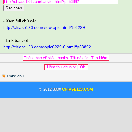
Sao chép
- Xem full chủ đề:
http://chiase123.com/viewtopic.html?t=6229
- Link bài viết:
http://chiase123.com/topic6229-6.html#p53892
Trang chủ
© 2012-3000
CHIASE123.COM