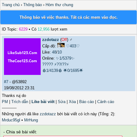
Trang chủ
›
Thông báo
›
Hòm thư chung
Thông báo về việc thanks. Tất cả các mem vào đọc.
ID Topic:
6229
• Có
12,956
lượt xem
zzdotazz
(
Off
) ♂️
Cấp độ:
♡403♡
Like:
48
/
10
Online:
✨1/5379✨
?????
⚡??/??⚡
🩸1/4139🩸
🌟0/1695🌟
#7
- @53892
19/08/2012 23:31
Thanks ruj do
PM
|
Trích dẫn
|
Like bài viết
|
Sửa
|
Xóa
|
Báo cáo
|
Cảnh cáo
------------
Những người đã like
zzdotazz
bởi bài viết có ích này (Tổng: 2):
Mrduc95gl
•
MrHung
- Chia sẻ bài viết: