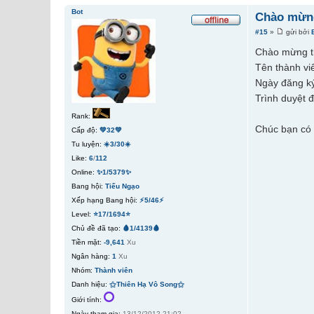
Bot
Chào mừng
#15
»
gửi bởi
Chào mừng t
Tên thành vi
Ngày đăng ký
Trình duyệt 
Rank:
Chúc bạn có 
Cấp độ:
💚32💚
Tu luyện:
☀️3/30☀️
Like:
6
/
112
Online:
✨1/5379✨
Bang hội:
Tiếu Ngạo
Xếp hạng Bang hội:
⚡5/46⚡
Level:
⭐17/1694⭐
Chủ đề đã tạo:
🩸1/4139🩸
Tiền mặt:
-9,641
Xu
Ngân hàng:
1
Xu
Nhóm:
Thành viên
Danh hiệu:
⚝Thiên Hạ Vô Song⚝
Giới tính:
Ngày tham gia:
13/12/2012 21:02