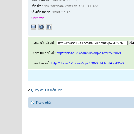
Đến từ:
https://facebook.com/1561581194114331
Số điện thoại:
01659087165
(Unknown)
Sa
- Chia sẻ bài viết:
- Xem full chủ đề:
http://chiase123.com/viewtopic.html?t=39024
- Link bài viết:
http://chiase123.com/topic39024-14.html#p543574
Quay về Tin diễn đàn
Trang chủ