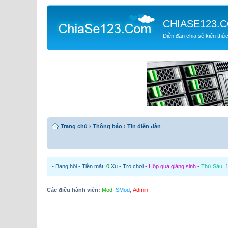
CHIASE123.
Diễn đàn chia sẻ kiến thứ
Trang chủ
›
Thông báo
›
Tin diễn đàn
•
Bang hội
•
Tiền mặt:
0
Xu
•
Trò chơi
•
Hộp quà giáng sinh
•
Thứ Sáu, 1
Các điều hành viên:
Mod
,
SMod
,
Admin