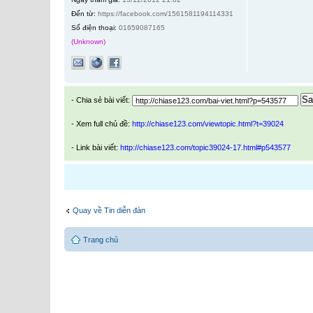
Đến từ:
https://facebook.com/1561581194114331
Số điện thoại:
01659087165
(Unknown)
Sa
- Chia sẻ bài viết:
- Xem full chủ đề:
http://chiase123.com/viewtopic.html?t=39024
- Link bài viết:
http://chiase123.com/topic39024-17.html#p543577
Quay về Tin diễn đàn
Trang chủ