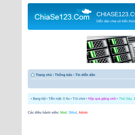
CHIASE123.
Diễn đàn chia sẻ kiến thứ
Trang chủ
›
Thông báo
›
Tin diễn đàn
•
Bang hội
•
Tiền mặt:
0
Xu
•
Trò chơi
•
Hộp quà giáng sinh
•
Thứ Sáu, 1
Các điều hành viên:
Mod
,
SMod
,
Admin