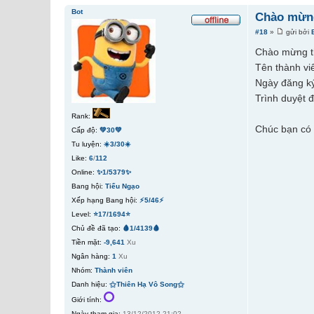
Bot
Chào mừng
#18
»
gửi bởi
Chào mừng t
Tên thành vi
Ngày đăng ký
Trình duyệt 
Rank:
Chúc bạn có 
Cấp độ:
💚30💚
Tu luyện:
☀️3/30☀️
Like:
6
/
112
Online:
✨1/5379✨
Bang hội:
Tiếu Ngạo
Xếp hạng Bang hội:
⚡5/46⚡
Level:
⭐17/1694⭐
Chủ đề đã tạo:
🩸1/4139🩸
Tiền mặt:
-9,641
Xu
Ngân hàng:
1
Xu
Nhóm:
Thành viên
Danh hiệu:
⚝Thiên Hạ Vô Song⚝
Giới tính:
Ngày tham gia:
13/12/2012 21:02