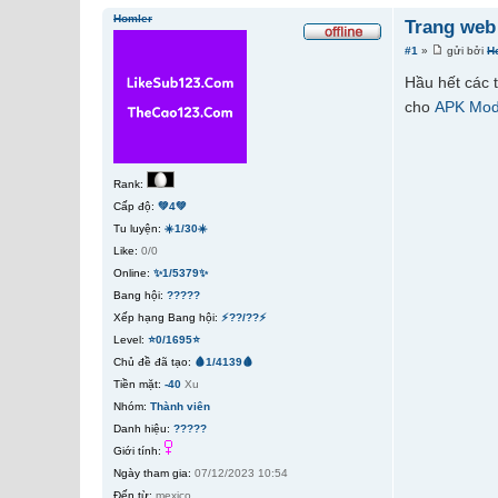
Homler
Trang web
#1
»
gửi bởi
H
Hầu hết các 
cho
APK Mod
Rank:
Cấp độ:
💚4💚
Tu luyện:
☀️1/30☀️
Like:
0/0
Online:
✨1/5379✨
Bang hội:
?????
Xếp hạng Bang hội:
⚡??/??⚡
Level:
⭐0/1695⭐
Chủ đề đã tạo:
🩸1/4139🩸
Tiền mặt:
-40
Xu
Nhóm:
Thành viên
Danh hiệu:
?????
Giới tính:
Ngày tham gia:
07/12/2023 10:54
Đến từ:
mexico