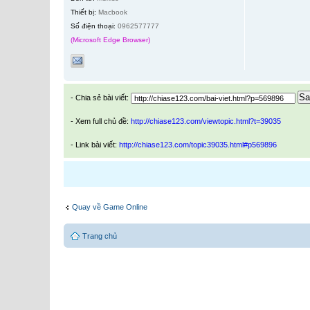
Thiết bị:
Macbook
Số điện thoại:
0962577777
(Microsoft Edge Browser)
Sa
- Chia sẻ bài viết:
- Xem full chủ đề:
http://chiase123.com/viewtopic.html?t=39035
- Link bài viết:
http://chiase123.com/topic39035.html#p569896
Quay về Game Online
Trang chủ