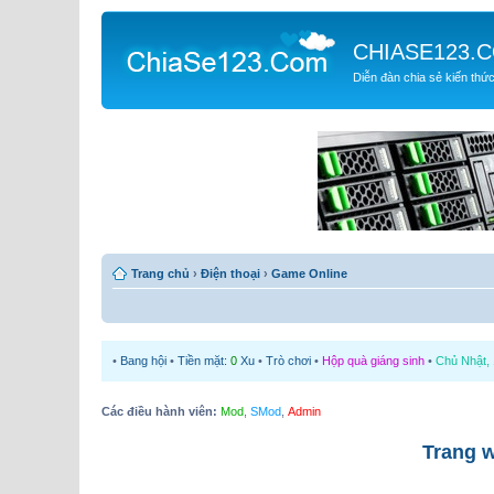
CHIASE123.
Diễn đàn chia sẻ kiến thứ
Trang chủ
›
Điện thoại
›
Game Online
•
Bang hội
•
Tiền mặt:
0
Xu
•
Trò chơi
•
Hộp quà giáng sinh
•
Chủ Nhật, 
Các điều hành viên:
Mod
,
SMod
,
Admin
Trang 