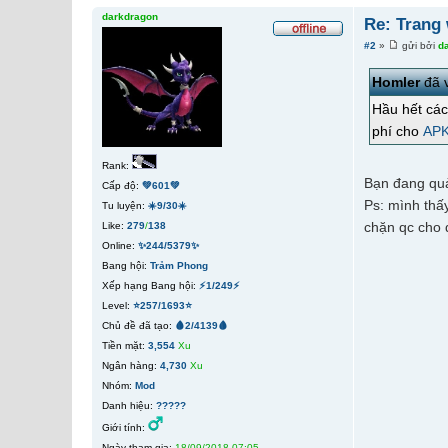
darkdragon
Re: Trang
#2
»
gửi bởi
d
Homler
đã v
Hầu hết các
phí cho
APK
Rank:
Bạn đang quả
Cấp độ:
💚601💚
Ps: mình thấy
Tu luyện:
☀️9/30☀️
chặn qc cho 
Like:
279
/
138
Online:
✨244/5379✨
Bang hội:
Trảm Phong
Xếp hạng Bang hội:
⚡1/249⚡
Level:
⭐257/1693⭐
Chủ đề đã tạo:
🩸2/4139🩸
Tiền mặt:
3,554
Xu
Ngân hàng:
4,730
Xu
Nhóm:
Mod
Danh hiệu:
?????
Giới tính:
Ngày tham gia:
18/09/2018 07:05