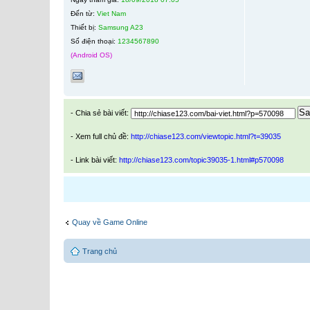
Đến từ:
Viet Nam
Thiết bị:
Samsung A23
Số điện thoại:
1234567890
(Android OS)
Sa
- Chia sẻ bài viết:
- Xem full chủ đề:
http://chiase123.com/viewtopic.html?t=39035
- Link bài viết:
http://chiase123.com/topic39035-1.html#p570098
Quay về Game Online
Trang chủ