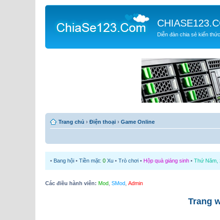
CHIASE123.
Diễn đàn chia sẻ kiến thứ
Trang chủ
›
Điện thoại
›
Game Online
•
Bang hội
•
Tiền mặt:
0
Xu
•
Trò chơi
•
Hộp quà giáng sinh
•
Thứ Năm, 2
Các điều hành viên:
Mod
,
SMod
,
Admin
Trang 