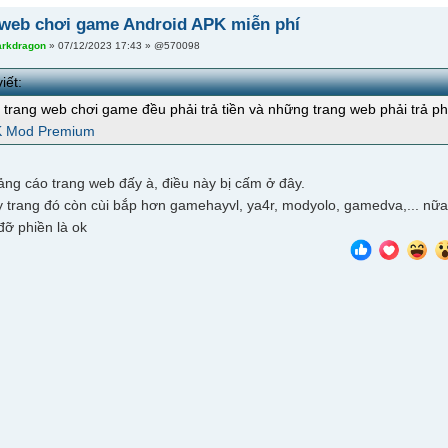
 web chơi game Android APK miễn phí
arkdragon
» 07/12/2023 17:43 » @570098
iết:
 trang web chơi game đều phải trả tiền và những trang web phải trả p
 Mod Premium
ng cáo trang web đấy à, điều này bị cấm ở đây.
 trang đó còn cùi bắp hơn gamehayvl, ya4r, modyolo, gamedva,... nữa, có
đỡ phiền là ok