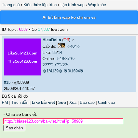
Trang chủ
›
Kiến thức lập trình
›
Lập trình wap
›
Wap khác
Ai bít làm wap ko chỉ em vs
ID Topic:
6537
• Có
17,387
lượt xem
HieuDoLa
(
Off
) ♂️
Cấp độ:
♡404♡
Like:
85
/
14
Online:
✨1/5379✨
?????
⚡??/??⚡
🩸1/4139🩸
🌟0/1694🌟
#15
- @58989
29/08/2012 10:57
Đủ 5 cái rồi đó
PM
|
Trích dẫn
|
Like bài viết
|
Sửa
|
Xóa
|
Báo cáo
|
Cảnh cáo
- Chia sẻ bài viết:
Sao chép