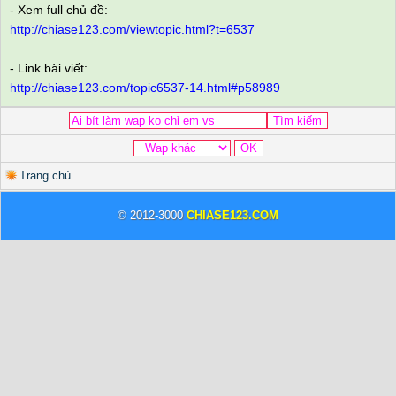
- Xem full chủ đề:
http://chiase123.com/viewtopic.html?t=6537
- Link bài viết:
http://chiase123.com/topic6537-14.html#p58989
Trang chủ
© 2012-3000
CHIASE123.COM