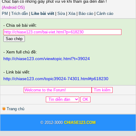
Chúc bạn có những giây phút vui vẻ khi tham gia diễn đàn !
(Android OS)
PM
|
Trích dẫn
|
Like bài viết
|
Sửa
|
Xóa
|
Báo cáo
|
Cảnh cáo
- Chia sẻ bài viết:
Sao chép
- Xem full chủ đề:
http://chiase123.com/viewtopic.html?t=39024
- Link bài viết:
http://chiase123.com/topic39024-74301.html#p618230
Trang chủ
© 2012-3000
CHIASE123.COM