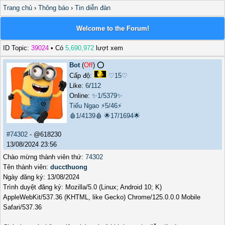
Trang chủ
›
Thông báo
›
Tin diễn đàn
Welcome to the Forum!
ID Topic:
39024
• Có
5,690,972
lượt xem
Bot
(
Off
) ⭕️
Cấp độ:
♡15♡
Like:
6
/
112
Online:
✨1/5379✨
Tiếu Ngạo
⚡5/46⚡
🩸1/4139🩸
🌟17/1694🌟
#74302
- @618230
13/08/2024 23:56
Chào mừng thành viên thứ:
74302
Tên thành viên:
duccthuong
Ngày đăng ký: 13/08/2024
Trình duyệt đăng ký: Mozilla/5.0 (Linux; Android 10; K)
AppleWebKit/537.36 (KHTML, like Gecko) Chrome/125.0.0.0 Mobile
Safari/537.36