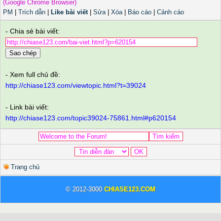
(Google Chrome Browser)
PM
|
Trích dẫn
|
Like bài viết
|
Sửa
|
Xóa
|
Báo cáo
|
Cảnh cáo
- Chia sẻ bài viết:
Sao chép
- Xem full chủ đề:
http://chiase123.com/viewtopic.html?t=39024
- Link bài viết:
http://chiase123.com/topic39024-75861.html#p620154
Trang chủ
© 2012-3000
CHIASE123.COM