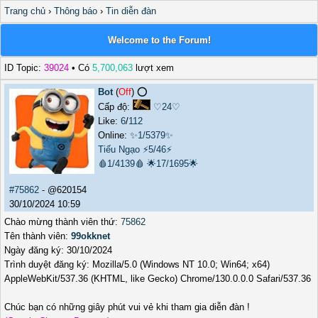
Trang chủ
›
Thông báo
›
Tin diễn đàn
Welcome to the Forum!
ID Topic:
39024
• Có
5,700,063
lượt xem
Bot
(
Off
) ⭕️
Cấp độ:
♡24♡
Like:
6
/
112
Online:
✨1/5379✨
Tiếu Ngạo
⚡5/46⚡
🩸1/4139🩸
🌟17/1695🌟
#75862
- @620154
30/10/2024 10:59
Chào mừng thành viên thứ:
75862
Tên thành viên:
99okknet
Ngày đăng ký: 30/10/2024
Trình duyệt đăng ký: Mozilla/5.0 (Windows NT 10.0; Win64; x64)
AppleWebKit/537.36 (KHTML, like Gecko) Chrome/130.0.0.0 Safari/537.36
Chúc bạn có những giây phút vui vẻ khi tham gia diễn đàn !