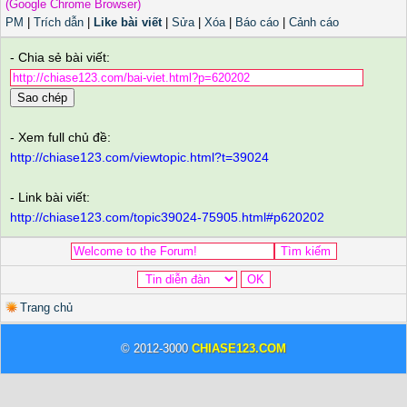
(Google Chrome Browser)
PM
|
Trích dẫn
|
Like bài viết
|
Sửa
|
Xóa
|
Báo cáo
|
Cảnh cáo
- Chia sẻ bài viết:
Sao chép
- Xem full chủ đề:
http://chiase123.com/viewtopic.html?t=39024
- Link bài viết:
http://chiase123.com/topic39024-75905.html#p620202
Trang chủ
© 2012-3000
CHIASE123.COM