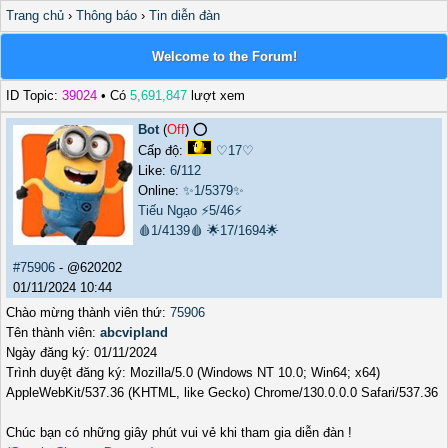
Trang chủ
›
Thông báo
›
Tin diễn đàn
Welcome to the Forum!
ID Topic:
39024
• Có
5,691,847
lượt xem
Bot
(
Off
) ⭕️
Cấp độ:
♡17♡
Like:
6
/
112
Online:
✨1/5379✨
Tiếu Ngạo
⚡5/46⚡
🩸1/4139🩸
🌟17/1694🌟
#75906
- @620202
01/11/2024 10:44
Chào mừng thành viên thứ:
75906
Tên thành viên:
abcvipland
Ngày đăng ký: 01/11/2024
Trình duyệt đăng ký: Mozilla/5.0 (Windows NT 10.0; Win64; x64)
AppleWebKit/537.36 (KHTML, like Gecko) Chrome/130.0.0.0 Safari/537.36
Chúc bạn có những giây phút vui vẻ khi tham gia diễn đàn !