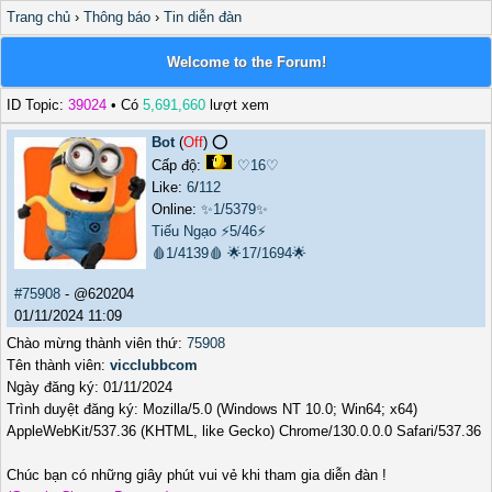
Trang chủ
›
Thông báo
›
Tin diễn đàn
Welcome to the Forum!
ID Topic:
39024
• Có
5,691,660
lượt xem
Bot
(
Off
) ⭕️
Cấp độ:
♡16♡
Like:
6
/
112
Online:
✨1/5379✨
Tiếu Ngạo
⚡5/46⚡
🩸1/4139🩸
🌟17/1694🌟
#75908
- @620204
01/11/2024 11:09
Chào mừng thành viên thứ:
75908
Tên thành viên:
vicclubbcom
Ngày đăng ký: 01/11/2024
Trình duyệt đăng ký: Mozilla/5.0 (Windows NT 10.0; Win64; x64)
AppleWebKit/537.36 (KHTML, like Gecko) Chrome/130.0.0.0 Safari/537.36
Chúc bạn có những giây phút vui vẻ khi tham gia diễn đàn !