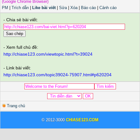
(Google Chrome Browser)
PM
|
Trích dẫn
|
Like bài viết
|
Sửa
|
Xóa
|
Báo cáo
|
Cảnh cáo
- Chia sẻ bài viết:
Sao chép
- Xem full chủ đề:
http://chiase123.com/viewtopic.html?t=39024
- Link bài viết:
http://chiase123.com/topic39024-75907.html#p620204
Trang chủ
© 2012-3000
CHIASE123.COM