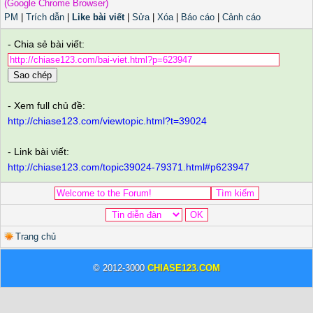
(Google Chrome Browser)
PM
|
Trích dẫn
|
Like bài viết
|
Sửa
|
Xóa
|
Báo cáo
|
Cảnh cáo
- Chia sẻ bài viết:
Sao chép
- Xem full chủ đề:
http://chiase123.com/viewtopic.html?t=39024
- Link bài viết:
http://chiase123.com/topic39024-79371.html#p623947
Trang chủ
© 2012-3000
CHIASE123.COM