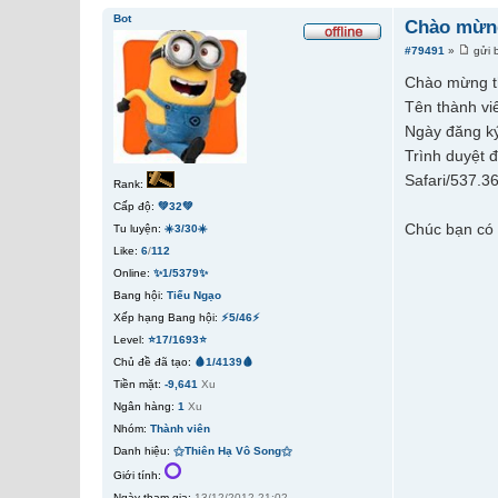
Bot
Chào mừng
#79491
»
gửi 
Chào mừng t
Tên thành vi
Ngày đăng ký
Trình duyệt 
Safari/537.3
Rank:
Cấp độ:
💚32💚
Chúc bạn có 
Tu luyện:
☀️3/30☀️
Like:
6
/
112
Online:
✨1/5379✨
Bang hội:
Tiếu Ngạo
Xếp hạng Bang hội:
⚡5/46⚡
Level:
⭐17/1693⭐
Chủ đề đã tạo:
🩸1/4139🩸
Tiền mặt:
-9,641
Xu
Ngân hàng:
1
Xu
Nhóm:
Thành viên
Danh hiệu:
⚝Thiên Hạ Vô Song⚝
Giới tính:
Ngày tham gia:
13/12/2012 21:02