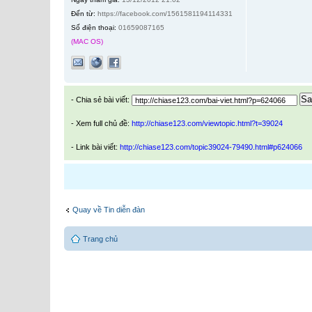
Đến từ:
https://facebook.com/1561581194114331
Số điện thoại:
01659087165
(MAC OS)
Sa
- Chia sẻ bài viết:
- Xem full chủ đề:
http://chiase123.com/viewtopic.html?t=39024
- Link bài viết:
http://chiase123.com/topic39024-79490.html#p624066
Quay về Tin diễn đàn
Trang chủ