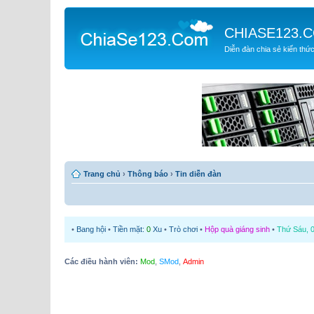
CHIASE123.
Diễn đàn chia sẻ kiến thứ
Trang chủ
›
Thông báo
›
Tin diễn đàn
•
Bang hội
•
Tiền mặt:
0
Xu
•
Trò chơi
•
Hộp quà giáng sinh
•
Thứ Sáu, 0
Các điều hành viên:
Mod
,
SMod
,
Admin