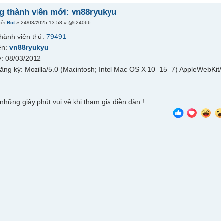
 thành viên mới: vn88ryukyu
bởi
Bot
» 24/03/2025 13:58 » @624066
hành viên thứ:
79491
ên:
vn88ryukyu
: 08/03/2012
đăng ký: Mozilla/5.0 (Macintosh; Intel Mac OS X 10_15_7) AppleWebKi
6
những giây phút vui vẻ khi tham gia diễn đàn !