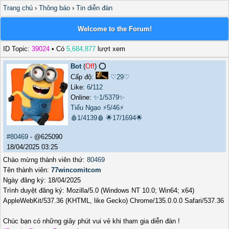
Trang chủ
›
Thông báo
›
Tin diễn đàn
Welcome to the Forum!
ID Topic:
39024
• Có
5,684,877
lượt xem
Bot
(
Off
) ⭕️
Cấp độ:
♡29♡
Like:
6
/
112
Online:
✨1/5379✨
Tiếu Ngạo
⚡5/46⚡
🩸1/4139🩸
🌟17/1694🌟
#80469
- @625090
18/04/2025 03:25
Chào mừng thành viên thứ:
80469
Tên thành viên:
77wincomitcom
Ngày đăng ký: 18/04/2025
Trình duyệt đăng ký: Mozilla/5.0 (Windows NT 10.0; Win64; x64)
AppleWebKit/537.36 (KHTML, like Gecko) Chrome/135.0.0.0 Safari/537.36
Chúc bạn có những giây phút vui vẻ khi tham gia diễn đàn !