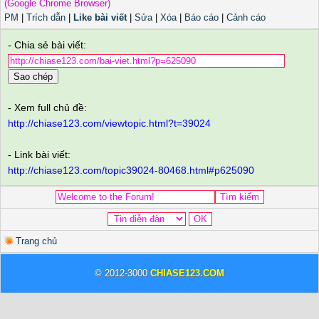
(Google Chrome Browser)
PM
|
Trích dẫn
|
Like bài viết
|
Sửa
|
Xóa
|
Báo cáo
|
Cảnh cáo
- Chia sẻ bài viết:
Sao chép
- Xem full chủ đề:
http://chiase123.com/viewtopic.html?t=39024
- Link bài viết:
http://chiase123.com/topic39024-80468.html#p625090
Trang chủ
© 2012-3000
CHIASE123.COM