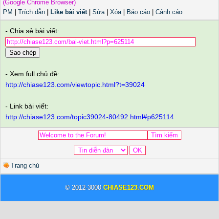
(Google Chrome Browser)
PM
|
Trích dẫn
|
Like bài viết
|
Sửa
|
Xóa
|
Báo cáo
|
Cảnh cáo
- Chia sẻ bài viết:
Sao chép
- Xem full chủ đề:
http://chiase123.com/viewtopic.html?t=39024
- Link bài viết:
http://chiase123.com/topic39024-80492.html#p625114
Trang chủ
© 2012-3000
CHIASE123.COM