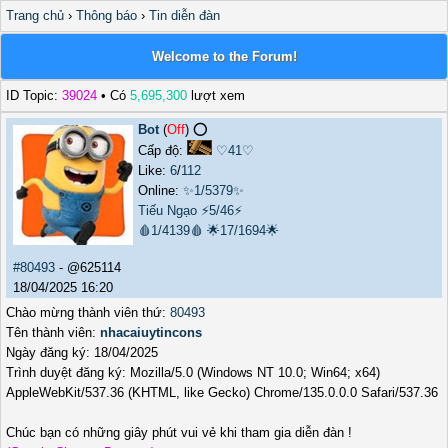
Trang chủ
›
Thông báo
›
Tin diễn đàn
Welcome to the Forum!
ID Topic:
39024
• Có
5,695,300
lượt xem
Bot
(
Off
) ⭕️
Cấp độ:
♡41♡
Like:
6
/
112
Online:
✨1/5379✨
Tiếu Ngạo
⚡5/46⚡
🩸1/4139🩸
🌟17/1694🌟
#80493
- @625114
18/04/2025 16:20
Chào mừng thành viên thứ:
80493
Tên thành viên:
nhacaiuytincons
Ngày đăng ký: 18/04/2025
Trình duyệt đăng ký: Mozilla/5.0 (Windows NT 10.0; Win64; x64)
AppleWebKit/537.36 (KHTML, like Gecko) Chrome/135.0.0.0 Safari/537.36
Chúc bạn có những giây phút vui vẻ khi tham gia diễn đàn !