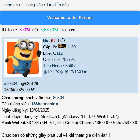
Trang chủ
›
Thông báo
›
Tin diễn đàn
Welcome to the Forum!
ID Topic:
39024
• Có
5,680,034
lượt xem
Bot
(
Off
) ⭕️
Cấp độ:
♡30♡
Like:
6
/
112
Online:
✨1/5379✨
Tiếu Ngạo
⚡5/46⚡
🩸1/4139🩸
🌟17/1693🌟
#80504
- @625126
18/04/2025 20:59
Chào mừng thành viên thứ:
80504
Tên thành viên:
188bettdesign
Ngày đăng ký: 18/04/2025
Trình duyệt đăng ký: Mozilla/5.0 (Windows NT 10.0; Win64; x64)
AppleWebKit/537.36 (KHTML, like Gecko) Chrome/135.0.0.0 Safari/537.36
Chúc bạn có những giây phút vui vẻ khi tham gia diễn đàn !