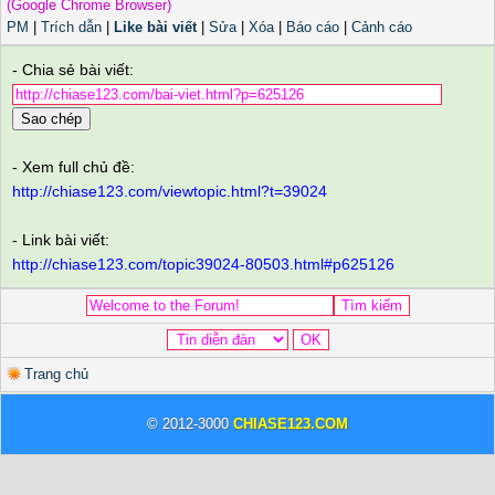
(Google Chrome Browser)
PM
|
Trích dẫn
|
Like bài viết
|
Sửa
|
Xóa
|
Báo cáo
|
Cảnh cáo
- Chia sẻ bài viết:
Sao chép
- Xem full chủ đề:
http://chiase123.com/viewtopic.html?t=39024
- Link bài viết:
http://chiase123.com/topic39024-80503.html#p625126
Trang chủ
© 2012-3000
CHIASE123.COM