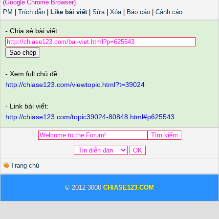
(Google Chrome Browser)
PM
|
Trích dẫn
|
Like bài viết
|
Sửa
|
Xóa
|
Báo cáo
|
Cảnh cáo
- Chia sẻ bài viết:
Sao chép
- Xem full chủ đề:
http://chiase123.com/viewtopic.html?t=39024
- Link bài viết:
http://chiase123.com/topic39024-80848.html#p625543
Trang chủ
© 2012-3000
CHIASE123.COM