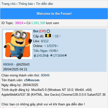
Trang chủ
›
Thông báo
›
Tin diễn đàn
Welcome to the Forum!
ID Topic:
39024
• Có
5,691,308
lượt xem
Bot
(
Off
) ⭕️
Cấp độ:
♡15♡
Like:
6
/
112
Online:
✨1/5379✨
Tiếu Ngạo
⚡5/46⚡
🩸1/4139🩸
🌟17/1694🌟
#80849
- @625543
28/04/2025 04:21
Chào mừng thành viên thứ:
80849
Tên thành viên:
c54hncom
Ngày đăng ký: 28/04/2025
Trình duyệt đăng ký: Mozilla/5.0 (Windows NT 10.0; Win64; x64)
AppleWebKit/537.36 (KHTML, like Gecko) Chrome/135.0.0.0 Safari/537.36
Chúc bạn có những giây phút vui vẻ khi tham gia diễn đàn !