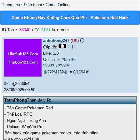
Trang chủ
›
Điện thoại
›
Game Online
Game Khủng Này Không Chơi Quá Phí - Pokemon Red Hack
ID Topic:
33040
• Có
2,081
lượt xem
anhphong247
(
Off
) ⭕️
Cấp độ:
♡1♡
Like:
2
/
0
Online:
✨2/5379✨
?????
⚡??/??⚡
🩸???/4139🩸
🌟0/1694🌟
#2
- @628054
28/06/2025 09:50
TramPhongThan
đã viết:
- Tên Game:Pokemon Red
- Thể Loại:RPG
- Ngôn Ngữ: Tiếng Anh
- Upload: WapVip.Pro
Bản hack của game pokemon red với các tính năng:
-Lựa chọn giới tính