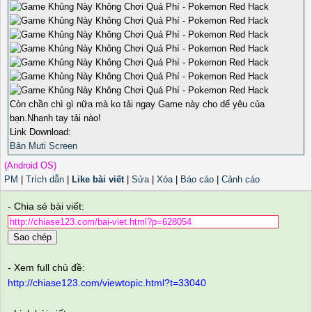
Còn chần chì gì nữa mà ko tải ngay Game này cho dế yêu của
bạn.Nhanh tay tải nào!
Link Download:
Bản Muti Screen
(Android OS)
PM
|
Trích dẫn
|
Like bài viết
|
Sửa
|
Xóa
|
Báo cáo
|
Cảnh cáo
- Chia sẻ bài viết:
Sao chép
- Xem full chủ đề:
http://chiase123.com/viewtopic.html?t=33040