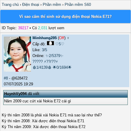
Trang chủ
›
Điện thoại
›
Phần mềm
›
Phần mềm S60
Vì sao cấm thí sinh sử dụng điện thoại Nokia E71?
ID Topic:
39217
• Có
2,031
lượt xem
Minhhang295
(
Off
) ♀️
Cấp độ:
♡5♡
Like:
3
/
5
Online:
✨2/5379✨
?????
⚡??/??⚡
🩸1/4139🩸
🌟0/1694🌟
#8
- @628472
07/07/2025 19:29
HuynhVy094
đã viết:
Năm 2009 cục cứt xài Nokia E72 cái gì
Kỳ thi năm 2008 là phải xài Nokia E71 mà sao lại như thế?
Kỳ thi năm 2008: Xài được điện thoại Nokia E71
Kỳ Thi năm 2009: Xài được điện thoại Nokia E72