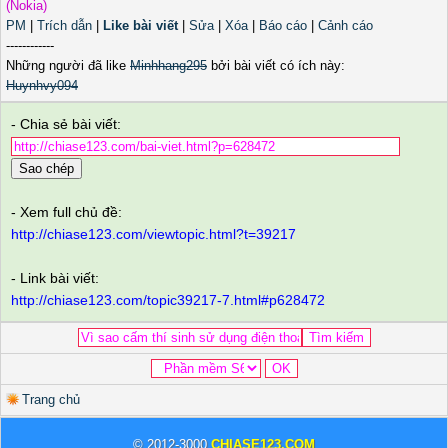
(Nokia)
PM
|
Trích dẫn
|
Like bài viết
|
Sửa
|
Xóa
|
Báo cáo
|
Cảnh cáo
------------
Những người đã like
Minhhang295
bởi bài viết có ích này:
Huynhvy094
- Chia sẻ bài viết:
Sao chép
- Xem full chủ đề:
http://chiase123.com/viewtopic.html?t=39217
- Link bài viết:
http://chiase123.com/topic39217-7.html#p628472
Trang chủ
© 2012-3000
CHIASE123.COM