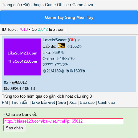
Trang chủ
›
Điện thoại
›
Game Offline
›
Game Java
Game Tay Sung Mien Tay
ID Topic:
7013
• Có
2,042
lượt xem
LoveisSweet
(
Off
) ♂️
Cấp độ:
♡1562♡
Like:
269
/
79
Online:
✨1/5379✨
?????
⚡??/??⚡
🩸21/4139🩸
🌟0/1693🌟
#2
- @65012
05/09/2012 06:13
Trùng top top hôm qua có gắn kich hoat đâu ông 3
PM
|
Trích dẫn
|
Like bài viết
|
Sửa
|
Xóa
|
Báo cáo
|
Cảnh cáo
- Chia sẻ bài viết:
Sao chép