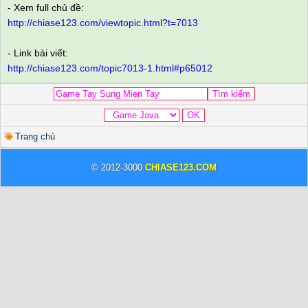
- Xem full chủ đề:
http://chiase123.com/viewtopic.html?t=7013
- Link bài viết:
http://chiase123.com/topic7013-1.html#p65012
Trang chủ
© 2012-3000
CHIASE123.COM