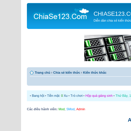
CHIASE123.
Diễn đàn chia sẻ kiến thứ
Trang chủ
›
Chia sẻ kiến thức
›
Kiến thức khác
•
Bang hội
•
Tiền mặt:
0
Xu
•
Trò chơi
•
Hộp quà giáng sinh
•
Thứ Bảy, 1
Các điều hành viên:
Mod
,
SMod
,
Admin
A