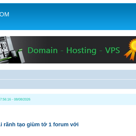
COM
c
7:56:16 - 08/08/2026
i rãnh tạo giùm tớ 1 forum với