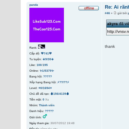
panda
Re: Ai rãn
#46
»
gửi bởi
akyra
đã viế
http://vnsv.
thank
Rank:
Cấp độ:
💚741💚
Tu luyện:
☀️9/30☀️
Like:
100
/
195
Online:
✨1/5379✨
Bang hội:
?????
Xếp hạng Bang hội:
⚡??/??⚡
Level:
⭐0/1694⭐
Chủ đề đã tạo:
🩸156/4139🩸
Tiền mặt:
0
Xu
Nhóm:
Thành viên
Danh hiệu:
?????
Giới tính:
Ngày tham gia:
30/07/2012 19:48
Đến từ:
vũng tàu city