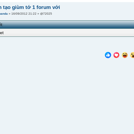
h tạo giùm tớ 1 forum với
panda
» 16/09/2012 21:22 » @72025
t:
net