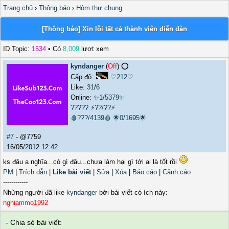
Trang chủ
›
Thông báo
›
Hòm thư chung
[Thông báo] Xin lỗi tất cả thành viên diễn đàn
ID Topic:
1534
• Có
8,009
lượt xem
kyndanger
(
Off
) ⭕️
Cấp độ:
♡212♡
Like:
31
/
6
Online:
✨1/5379✨
?????
⚡??/??⚡
🩸???/4139🩸
🌟0/1695🌟
#7
- @7759
16/05/2012 12:42
ks đâu a nghĩa...có gì đâu...chưa làm hại gì tới ai là tốt rồi
PM
|
Trích dẫn
|
Like bài viết
|
Sửa
|
Xóa
|
Báo cáo
|
Cảnh cáo
------------
Những người đã like
kyndanger
bởi bài viết có ích này:
nghiammo1992
- Chia sẻ bài viết: