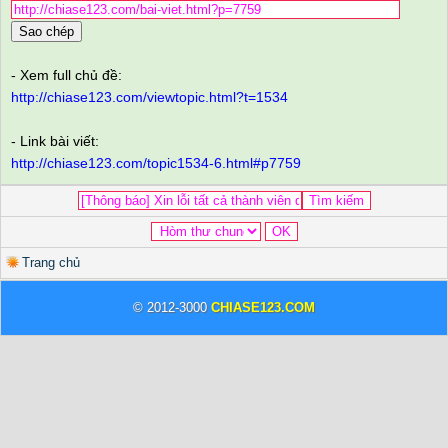
Sao chép
- Xem full chủ đề:
http://chiase123.com/viewtopic.html?t=1534
- Link bài viết:
http://chiase123.com/topic1534-6.html#p7759
Trang chủ
© 2012-3000
CHIASE123.COM