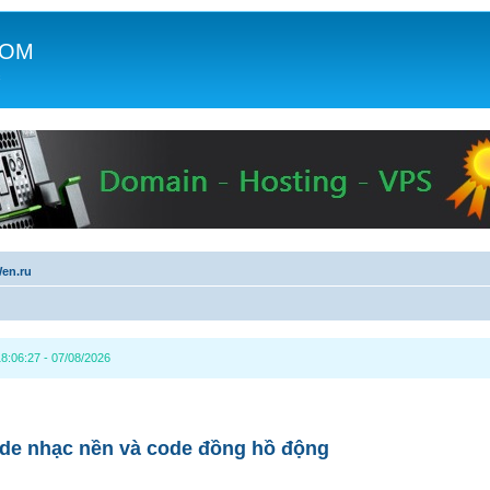
COM
c
en.ru
8:06:27 - 07/08/2026
ode nhạc nền và code đồng hồ động