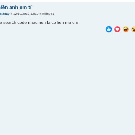
iền anh em tí
aoladay
» 12/10/2012 12:10 » @85941
le search code nhac nen la co lien ma chi