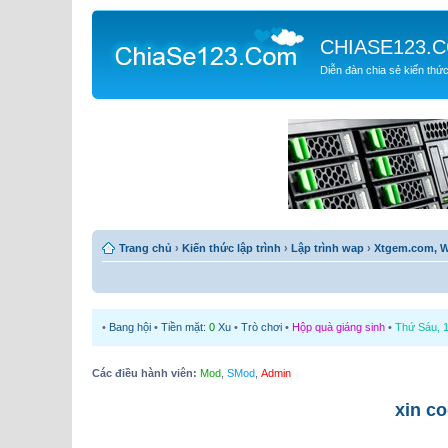
CHIASE123.
Diễn đàn chia sẻ kiến thứ
Trang chủ
›
Kiến thức lập trình
›
Lập trình wap
›
Xtgem.com, W
•
Bang hội
•
Tiền mặt:
0
Xu
•
Trò chơi
•
Hộp quà giáng sinh
•
Thứ Sáu, 1
Các điều hành viên:
Mod
,
SMod
,
Admin
xin c