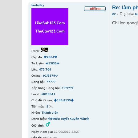
taoladay
Re: làm ph
#2
»
gửi bởi
t
Chi len goog
Rank:
Cấp độ:
💚2664💚
Tu luyện:
☀️13/30☀️
Like:
475
/
704
Online:
✨1/5379✨
Bang hội:
?????
Xếp hạng Bang hội:
⚡??/??⚡
Level:
⭐0/1694⭐
Chủ đề đã tạo:
🩸149/4139🩸
Tiền mặt:
-1
Xu
Nhóm:
Thành viên
Danh hiệu:
⚝Phiêu Tuyết Xuyên Vân⚝
Giới tính:
Ngày tham gia:
12/09/2012 22:27
Đến từ:
phu quoc