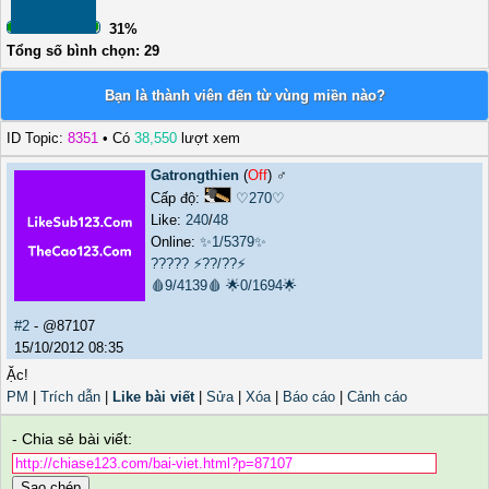
31%
Tổng số bình chọn: 29
Bạn là thành viên đến từ vùng miền nào?
ID Topic:
8351
• Có
38,550
lượt xem
Gatrongthien
(
Off
) ♂️
Cấp độ:
♡270♡
Like:
240
/
48
Online:
✨1/5379✨
?????
⚡??/??⚡
🩸9/4139🩸
🌟0/1694🌟
#2
- @87107
15/10/2012 08:35
Ặc!
PM
|
Trích dẫn
|
Like bài viết
|
Sửa
|
Xóa
|
Báo cáo
|
Cảnh cáo
- Chia sẻ bài viết:
Sao chép