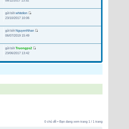
08/11/2017 13:52
gửi bởi
whitelion
23/10/2017 10:06
gửi bởi
NguyenNhan
06/07/2019 15:49
gửi bởi
Truongps2
23/06/2017 13:42
0 chủ đề • Bạn đang xem trang
1
/
1
trang