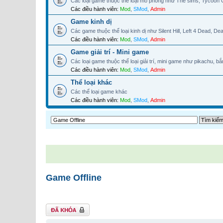
Các loại game thuộc thể loại mô phỏng như The sims, Tycoon Ci
Các điều hành viên:
Mod
,
SMod
,
Admin
Game kinh dị
Các game thuộc thể loại kinh dị như Silent Hill, Left 4 Dead, Dead
Các điều hành viên:
Mod
,
SMod
,
Admin
Game giải trí - Mini game
Các loại game thuộc thể loại giải trí, mini game như pikachu, b
Các điều hành viên:
Mod
,
SMod
,
Admin
Thể loại khác
Các thể loại game khác
Các điều hành viên:
Mod
,
SMod
,
Admin
Game Offline
Chuyên mục đã
khoá