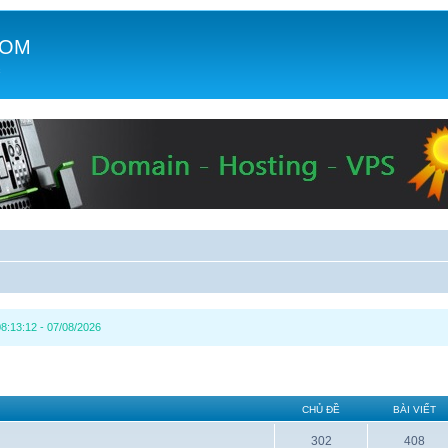
COM
c
8:13:12 - 07/08/2026
CHỦ ĐỀ
BÀI VIẾT
302
408