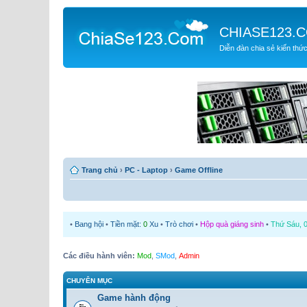
CHIASE123.
Diễn đàn chia sẻ kiến thứ
Trang chủ
›
PC - Laptop
›
Game Offline
•
Bang hội
•
Tiền mặt:
0
Xu
•
Trò chơi
•
Hộp quà giáng sinh
•
Thứ Sáu, 0
Các điều hành viên:
Mod
,
SMod
,
Admin
CHUYÊN MỤC
Game hành động