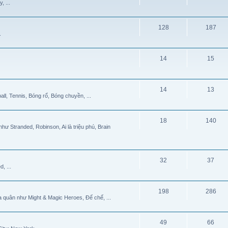
, ...
128
187
.
14
15
14
13
all, Tennis, Bóng rổ, Bóng chuyền, ...
18
140
hư Stranded, Robinson, Ai là triệu phú, Brain
32
37
, ...
198
286
a quân như Might & Magic Heroes, Đế chế, ...
49
66