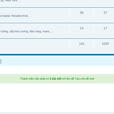
ty: New York, ...
36
37
 Island, Resident Evil, ...
14
17
ắn bóng, xếp kim cương, đào vàng, mario, ...
141
1035
Thành viên cần phải có
3 bài viết
trở lên để Tạo chủ đề mới