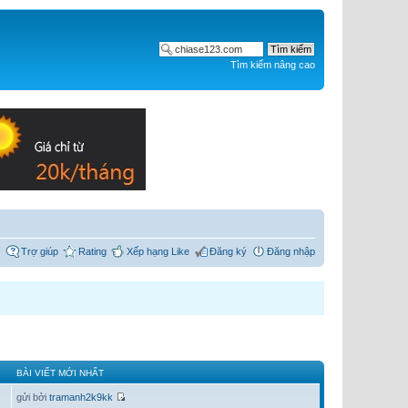
Tìm kiếm nâng cao
Trợ giúp
Rating
Xếp hạng Like
Đăng ký
Đăng nhập
BÀI VIẾT MỚI NHẤT
gửi bởi
tramanh2k9kk