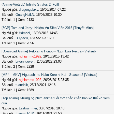
(Anime-Vietsub) Infinite Stratos 2 [Full]
Người gửi:
dragongalaxy
, 15/09/2014 07:22
Bài cuối:
QuangHaiLN
, 16/06/2023 10:30
Trả lời: 1 | Xem: 2133
[3GP] Tom and Jerry: Nhiệm Vụ Điệp Viên 2015 [Thuyết Minh]
Người gửi:
Hdmobi
, 13/06/2015 14:45
Bài cuối:
Duytecu
, 18/05/2023 16:05
Trả lời: 1 | Xem: 2056
[Download Anime] Rekka no Honoo - Ngọn Lửa Recca - Vietsub
Người gửi:
nghiammo1992
, 29/10/2015 13:42
Bài cuối:
bryannguyen
, 11/03/2022 23:03
Trả lời: 2 | Xem: 2228
[MP4 - MKV] Higurashi no Naku Koro ni Kai - Season 2 [Vietsub]
Người gửi:
nghiammo1992
, 26/08/2015 23:35
Bài cuối:
tuandaik
, 25/12/2021 12:18
Trả lời: 1 | Xem: 1689
[Top anime] Những bộ phim anime tuổi thơ chắc chắn bạn ko thể ko xem
qua
Người gửi:
Lastsummer
, 30/07/2016 19:40
Bài cuối:
thaominh184
, 16/11/2021 21:50