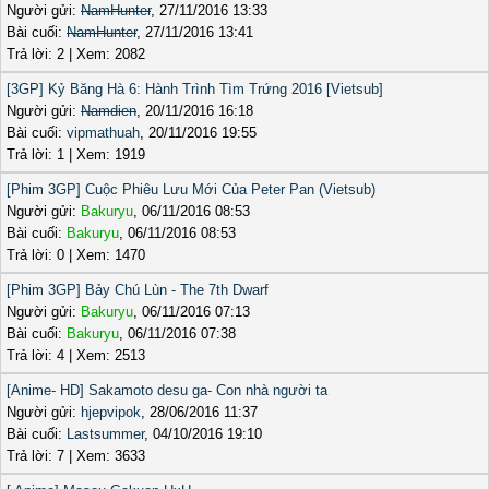
Người gửi:
NamHunter
, 27/11/2016 13:33
Bài cuối:
NamHunter
, 27/11/2016 13:41
Trả lời: 2 | Xem: 2082
[3GP] Kỷ Băng Hà 6: Hành Trình Tìm Trứng 2016 [Vietsub]
Người gửi:
Namdien
, 20/11/2016 16:18
Bài cuối:
vipmathuah
, 20/11/2016 19:55
Trả lời: 1 | Xem: 1919
[Phim 3GP] Cuộc Phiêu Lưu Mới Của Peter Pan (Vietsub)
Người gửi:
Bakuryu
, 06/11/2016 08:53
Bài cuối:
Bakuryu
, 06/11/2016 08:53
Trả lời: 0 | Xem: 1470
[Phim 3GP] Bảy Chú Lùn - The 7th Dwarf
Người gửi:
Bakuryu
, 06/11/2016 07:13
Bài cuối:
Bakuryu
, 06/11/2016 07:38
Trả lời: 4 | Xem: 2513
[Anime- HD] Sakamoto desu ga- Con nhà người ta
Người gửi:
hjepvipok
, 28/06/2016 11:37
Bài cuối:
Lastsummer
, 04/10/2016 19:10
Trả lời: 7 | Xem: 3633