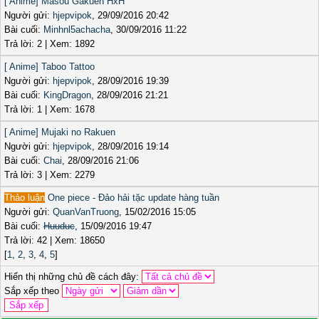
[ Anime] Masou Gakuen HxH
Người gửi:
hjepvipok
, 29/09/2016 20:42
Bài cuối:
Minhnl5achacha
, 30/09/2016 11:22
Trả lời: 2 | Xem: 1892
[ Anime] Taboo Tattoo
Người gửi:
hjepvipok
, 28/09/2016 19:39
Bài cuối:
KingDragon
, 28/09/2016 21:21
Trả lời: 1 | Xem: 1678
[ Anime] Mujaki no Rakuen
Người gửi:
hjepvipok
, 28/09/2016 19:14
Bài cuối:
Chai
, 28/09/2016 21:06
Trả lời: 3 | Xem: 2279
Thảo luận
One piece - Đảo hải tặc update hàng tuần
Người gửi:
QuanVanTruong
, 15/02/2016 15:05
Bài cuối:
Huuduc
, 15/09/2016 19:47
Trả lời: 42 | Xem: 18650
[
1
,
2
,
3
,
4
,
5
]
Hiển thị những chủ đề cách đây:
Sắp xếp theo