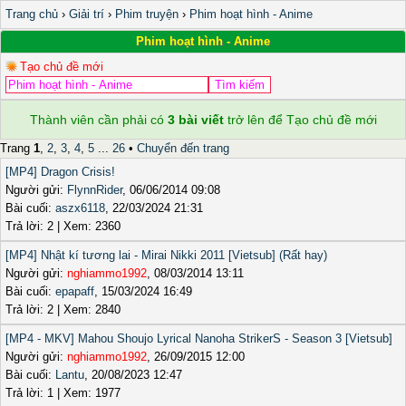
Trang chủ
›
Giải trí
›
Phim truyện
›
Phim hoạt hình - Anime
Phim hoạt hình - Anime
Tạo chủ đề mới
Thành viên cần phải có
3 bài viết
trở lên để Tạo chủ đề mới
Trang
1
,
2
,
3
,
4
,
5
...
26
•
Chuyển đến trang
[MP4] Dragon Crisis!
Người gửi:
FlynnRider
, 06/06/2014 09:08
Bài cuối:
aszx6118
, 22/03/2024 21:31
Trả lời: 2 | Xem: 2360
[MP4] Nhật kí tương lai - Mirai Nikki 2011 [Vietsub] (Rất hay)
Người gửi:
nghiammo1992
, 08/03/2014 13:11
Bài cuối:
epapaff
, 15/03/2024 16:49
Trả lời: 2 | Xem: 2840
[MP4 - MKV] Mahou Shoujo Lyrical Nanoha StrikerS - Season 3 [Vietsub]
Người gửi:
nghiammo1992
, 26/09/2015 12:00
Bài cuối:
Lantu
, 20/08/2023 12:47
Trả lời: 1 | Xem: 1977