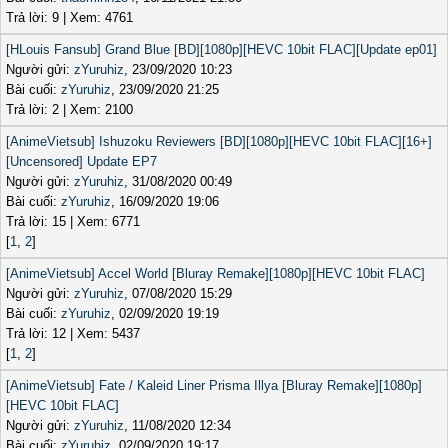
Trả lời: 9 | Xem: 4761
[HLouis Fansub] Grand Blue [BD][1080p][HEVC 10bit FLAC][Update ep01]
Người gửi:
zYuruhiz
, 23/09/2020 10:23
Bài cuối:
zYuruhiz
, 23/09/2020 21:25
Trả lời: 2 | Xem: 2100
[AnimeVietsub] Ishuzoku Reviewers [BD][1080p][HEVC 10bit FLAC][16+]
[Uncensored] Update EP7
Người gửi:
zYuruhiz
, 31/08/2020 00:49
Bài cuối:
zYuruhiz
, 16/09/2020 19:06
Trả lời: 15 | Xem: 6771
[
1
,
2
]
[AnimeVietsub] Accel World [Bluray Remake][1080p][HEVC 10bit FLAC]
Người gửi:
zYuruhiz
, 07/08/2020 15:29
Bài cuối:
zYuruhiz
, 02/09/2020 19:19
Trả lời: 12 | Xem: 5437
[
1
,
2
]
[AnimeVietsub] Fate / Kaleid Liner Prisma Illya [Bluray Remake][1080p]
[HEVC 10bit FLAC]
Người gửi:
zYuruhiz
, 11/08/2020 12:34
Bài cuối:
zYuruhiz
, 02/09/2020 19:17