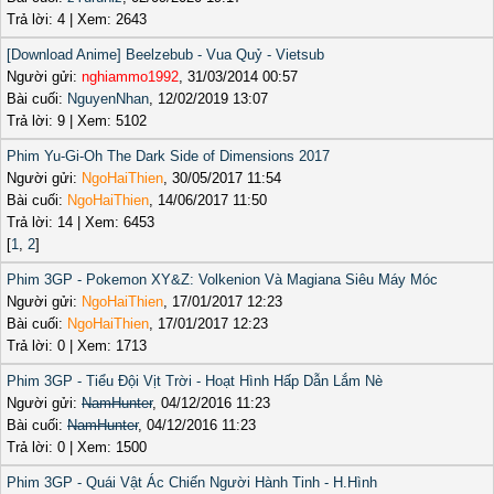
Trả lời: 4 | Xem: 2643
[Download Anime] Beelzebub - Vua Quỷ - Vietsub
Người gửi:
nghiammo1992
, 31/03/2014 00:57
Bài cuối:
NguyenNhan
, 12/02/2019 13:07
Trả lời: 9 | Xem: 5102
Phim Yu-Gi-Oh The Dark Side of Dimensions 2017
Người gửi:
NgoHaiThien
, 30/05/2017 11:54
Bài cuối:
NgoHaiThien
, 14/06/2017 11:50
Trả lời: 14 | Xem: 6453
[
1
,
2
]
Phim 3GP - Pokemon XY&Z: Volkenion Và Magiana Siêu Máy Móc
Người gửi:
NgoHaiThien
, 17/01/2017 12:23
Bài cuối:
NgoHaiThien
, 17/01/2017 12:23
Trả lời: 0 | Xem: 1713
Phim 3GP - Tiểu Đội Vịt Trời - Hoạt Hình Hấp Dẫn Lắm Nè
Người gửi:
NamHunter
, 04/12/2016 11:23
Bài cuối:
NamHunter
, 04/12/2016 11:23
Trả lời: 0 | Xem: 1500
Phim 3GP - Quái Vật Ác Chiến Người Hành Tinh - H.Hình