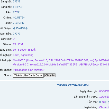
Bang hội:
?????
 Bang hội:
⚡??/??⚡
Like:
17
/
22
Online:
✨1/5379✨
Level:
⭐0/1694⭐
đề đã tạo:
🩸15/4139🩸
Danh hiệu:
?????
Giới tính:
♂️
Đến từ:
TP.HCM
Ngày sinh:
19- 8-1990 (35 tuổi)
ề nghiệp:
Tài vụ ngân hàng
ình duyệt:
Mozilla/5.0 (Linux; Android 13; CPH2197 Build/TP1A.220905.001; wv) AppleWebKi
Version/4.0 Chrome/118.0.0.0 Mobile Safari/537.36 [FB_IAB/FB4A;FBAV/437.0.0.3
tài khoản:
✅
Hoạt động bình thường
✅
Nhóm:
THỐNG KÊ THÀNH VIÊN
Ngày tham gia:
03/08/2
Lần ghé thăm trước:
19/05/2
Tiền mặt:
0
Xu
[T
Ngân hàng:
Chưa có