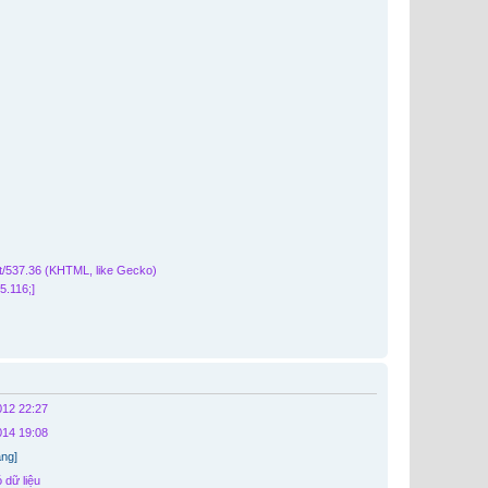
t/537.36 (KHTML, like Gecko)
5.116;]
012 22:27
014 19:08
ặng]
 dữ liệu