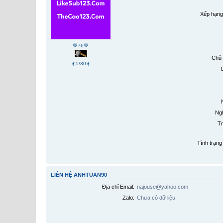
Xếp hạng
💚76💚
Chủ 
☀️5/30☀️
Ngh
Tr
Tình trạng 
LIÊN HỆ ANHTUAN90
Địa chỉ Email:
najouse@yahoo.com
Zalo:
Chưa có dữ liệu