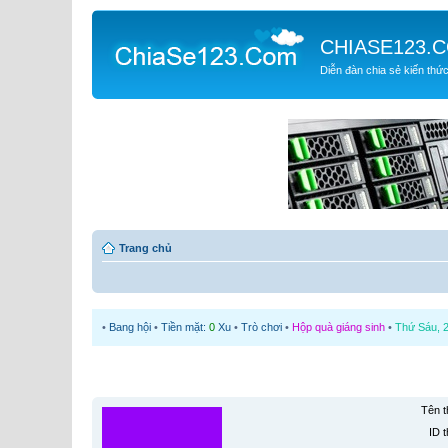
CHIASE123.
Diễn đàn chia sẻ kiến thứ
Trang chủ
•
Bang hội
•
Tiền mặt:
0
Xu
•
Trò chơi
•
Hộp quà giáng sinh
•
Thứ Sáu, 2
Tên t
ID t