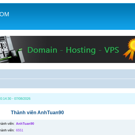
COM
c
0:14:30 - 07/08/2026
Thành viên AnhTuan90
hành viên:
AnhTuan90
hành viên:
6551