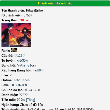
Thành viên HikariEriko
Tên thành viên:
HikariEriko
ID thành viên:
57567
Trạng thái:
Offline
Rank:
Cấp độ:
♡125♡
Tu luyện:
☀️6/30☀️
Bang hội:
V-Anime Fan
Xếp hạng Bang hội:
⚡7/80⚡
Like:
2
/
5
Online:
✨32/5379✨
Level:
🌟0/1694🌟
Chủ đề đã tạo:
🩸3/4139🩸
Danh hiệu:
?????
Tiền mặt:
70
Xu
[Tặng]
Ngân hàng:
Chưa có dữ liệu
Trình duyệt:
Mozilla/5.0 (Linux; arm_64; Android 10; SM-G980F)