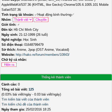
AppleWebKit/537.36 (KHTML, like Gecko) Chrome/105.6.1005.101 Mobile
Safari/537.36
Tình trạng tài khoản:
✅
Hoạt động bình thường
✅
Nhóm
:
Giới tính:
♂️
Đến từ:
Hồ Chí Minh City
Ngày sinh:
21-12-1999 (26 tuổi)
Nghề nghiệp:
Học Sinh
Số điện thoại:
01648799479
Sở thích:
Anime, Jpop (OST Anime, Vocaloid)
Website:
http://hako.re/forum/members/10843/
Chữ ký cá nhân:
Thống kê thành viên
Cảnh cáo:
0
Tổng số bài viết:
125
(0.03% bài viết/ngày - 0.03 bài viết/ngày)
Tìm kiếm bài viết của thành viên
Tìm kiếm chủ đề của thành viên
Ngày tham gia:
25/02/2016 18:25