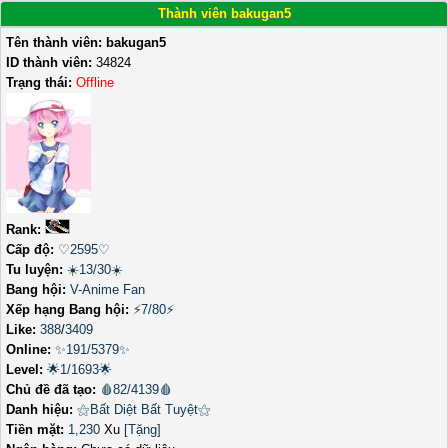
Thành viên bakugan5
Tên thành viên:
bakugan5
ID thành viên:
34824
Trạng thái:
Offline
Rank:
Cấp độ:
♡2595♡
Tu luyện:
☀️13/30☀️
Bang hội:
V-Anime Fan
Xếp hạng Bang hội:
⚡7/80⚡
Like:
388
/
3409
Online:
✨191/5379✨
Level:
🌟1/1693🌟
Chủ đề đã tạo:
🩸82/4139🩸
Danh hiệu:
⚝Bất Diệt Bất Tuyệt⚝
Tiền mặt:
1,230
Xu
[Tặng]