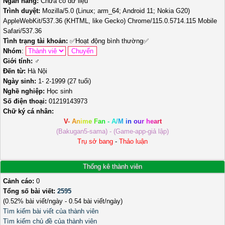
Ngân hàng:
Chưa có dữ liệu
Trình duyệt:
Mozilla/5.0 (Linux; arm_64; Android 11; Nokia G20)
AppleWebKit/537.36 (KHTML, like Gecko) Chrome/115.0.5714.115 Mobile
Safari/537.36
Tình trạng tài khoản:
✅
Hoạt động bình thường
✅
Nhóm
:
Giới tính:
♂️
Đến từ:
Hà Nội
Ngày sinh:
1- 2-1999 (27 tuổi)
Nghề nghiệp:
Học sinh
Số điện thoại:
01219143973
Chữ ký cá nhân:
V
-
A
n
i
m
e
F
a
n
-
A
/
M
i
n
o
u
r
h
e
a
r
t
(Bakugan5-sama) - (Game-app-giả lập)
Trụ sở bang
-
Thảo luận
Thống kê thành viên
Cảnh cáo:
0
Tổng số bài viết:
2595
(0.52% bài viết/ngày - 0.54 bài viết/ngày)
Tìm kiếm bài viết của thành viên
Tìm kiếm chủ đề của thành viên