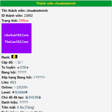
Thành viên chuabietminh
Tên thành viên:
chuabietminh
ID thành viên:
23892
Trạng thái:
Offline
Rank:
Cấp độ:
♡11♡
Tu luyện:
☀️2/30☀️
Bang hội:
?????
Xếp hạng Bang hội:
⚡??/??⚡
Like:
45
/
1
Online:
✨1/5379✨
Level:
🌟0/1694🌟
Chủ đề đã tạo:
🩸3/4139🩸
Danh hiệu:
?????
Tiền mặt:
0
Xu
[Tặng]