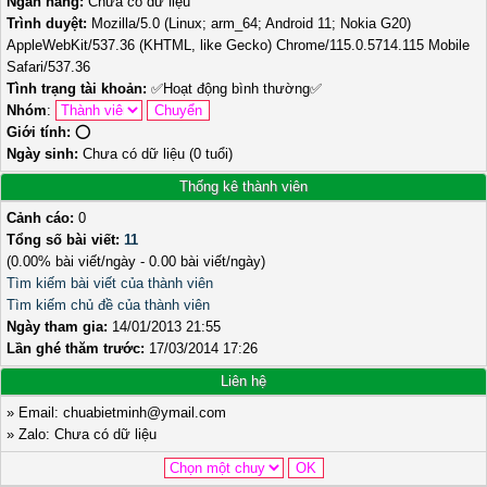
Ngân hàng:
Chưa có dữ liệu
Trình duyệt:
Mozilla/5.0 (Linux; arm_64; Android 11; Nokia G20)
AppleWebKit/537.36 (KHTML, like Gecko) Chrome/115.0.5714.115 Mobile
Safari/537.36
Tình trạng tài khoản:
✅
Hoạt động bình thường
✅
Nhóm
:
Giới tính:
⭕️
Ngày sinh:
Chưa có dữ liệu (0 tuổi)
Thống kê thành viên
Cảnh cáo:
0
Tổng số bài viết:
11
(0.00% bài viết/ngày - 0.00 bài viết/ngày)
Tìm kiếm bài viết của thành viên
Tìm kiếm chủ đề của thành viên
Ngày tham gia:
14/01/2013 21:55
Lần ghé thăm trước:
17/03/2014 17:26
Liên hệ
» Email: chuabietminh@ymail.com
» Zalo: Chưa có dữ liệu