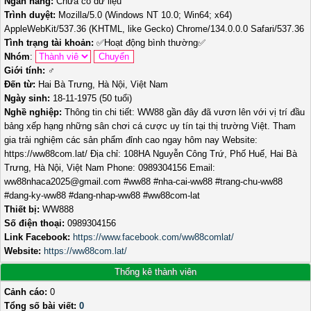
Ngân hàng:
Chưa có dữ liệu
Trình duyệt:
Mozilla/5.0 (Windows NT 10.0; Win64; x64)
AppleWebKit/537.36 (KHTML, like Gecko) Chrome/134.0.0.0 Safari/537.36
Tình trạng tài khoản:
✅
Hoạt động bình thường
✅
Nhóm
:
Giới tính:
♂️
Đến từ:
Hai Bà Trưng, Hà Nội, Việt Nam
Ngày sinh:
18-11-1975 (50 tuổi)
Nghề nghiệp:
Thông tin chi tiết: WW88 gần đây đã vươn lên với vị trí đầu
bảng xếp hạng những sân chơi cá cược uy tín tại thị trường Việt. Tham
gia trải nghiệm các sản phẩm đỉnh cao ngay hôm nay Website:
https://ww88com.lat/ Địa chỉ: 108HA Nguyễn Công Trứ, Phố Huế, Hai Bà
Trưng, Hà Nội, Việt Nam Phone: 0989304156 Email:
ww88nhaca2025@gmail.com #ww88 #nha-cai-ww88 #trang-chu-ww88
#dang-ky-ww88 #dang-nhap-ww88 #ww88com-lat
Thiết bị:
WW888
Số điện thoại:
0989304156
Link Facebook:
https://www.facebook.com/ww88comlat/
Website:
https://ww88com.lat/
Thống kê thành viên
Cảnh cáo:
0
Tổng số bài viết:
0