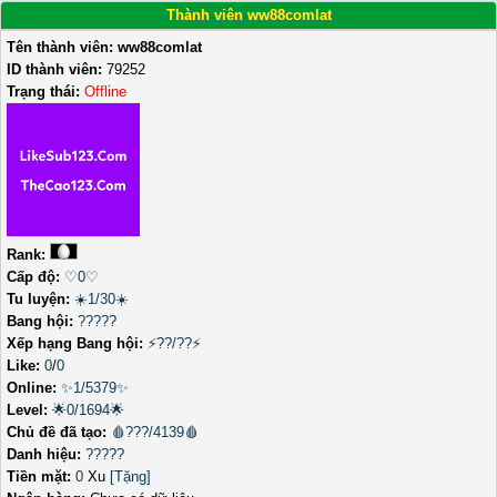
Thành viên ww88comlat
Tên thành viên:
ww88comlat
ID thành viên:
79252
Trạng thái:
Offline
Rank:
Cấp độ:
♡0♡
Tu luyện:
☀️1/30☀️
Bang hội:
?????
Xếp hạng Bang hội:
⚡??/??⚡
Like:
0
/
0
Online:
✨1/5379✨
Level:
🌟0/1694🌟
Chủ đề đã tạo:
🩸???/4139🩸
Danh hiệu:
?????
Tiền mặt:
0
Xu
[Tặng]