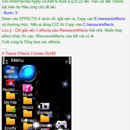
Vào RomPatcher Apply và Add to Auto E2Z/C2Z lên. Vào cài đặt Theme ,
bật hiển thị Hiệu ứng chủ đề lên
- Bước 3 :
Down các EFFECTS ở dưới về, giải nén ra, Copy vào
E:/resouce/effects
và thưởng thức. Nếu ai dùng C2Z thì Copy vào
C:/resouce/effects
.
Lưu ý : Chỉ giải nén 1 effects vào /Resouce/effects
thôi nhé
.
Muốn thay
effect khác thì vào :/Resouce/effects xóa hết cái cũ đi.
Cuối cùng là Tổng hợp các effects:
.....
9 Theme Effects Faforite OzHIE