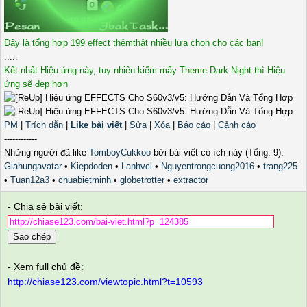
Đây là tổng hợp 199 effect thêmthật nhiều lựa chọn cho các bạn!
.....
Kết nhất Hiệu ứng này, tuy nhiên kiếm mấy Theme Dark Night thì Hiệu
ứng sẽ đẹp hơn
PM
|
Trích dẫn
|
Like bài viết
|
Sửa
|
Xóa
|
Báo cáo
|
Cảnh cáo
------------
Những người đã like
TomboyCukkoo
bởi bài viết có ích này (Tổng: 9):
Giahungavatar
•
Kiepdoden
•
Lanhvcl
•
Nguyentrongcuong2016
•
trang225
•
Tuan12a3
•
chuabietminh
•
globetrotter
•
extractor
- Chia sẻ bài viết:
Sao chép
- Xem full chủ đề:
http://chiase123.com/viewtopic.html?t=10593