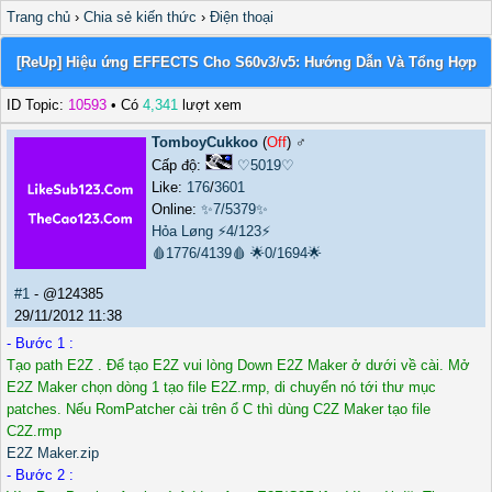
Trang chủ
›
Chia sẻ kiến thức
›
Điện thoại
[ReUp] Hiệu ứng EFFECTS Cho S60v3/v5: Hướng Dẫn Và Tổng Hợp
ID Topic:
10593
• Có
4,341
lượt xem
TomboyCukkoo
(
Off
) ♂️
Cấp độ:
♡5019♡
Like:
176
/
3601
Online:
✨7/5379✨
Hỏa Løng
⚡4/123⚡
🩸1776/4139🩸
🌟0/1694🌟
#1
- @124385
29/11/2012 11:38
- Bước 1 :
Tạo path E2Z . Để tạo E2Z vui lòng Down E2Z Maker ở dưới về cài. Mở
E2Z Maker chọn dòng 1 tạo file E2Z.rmp, di chuyển nó tới thư mục
patches. Nếu RomPatcher cài trên ổ C thì dùng C2Z Maker tạo file
C2Z.rmp
E2Z Maker.zip
- Bước 2 :