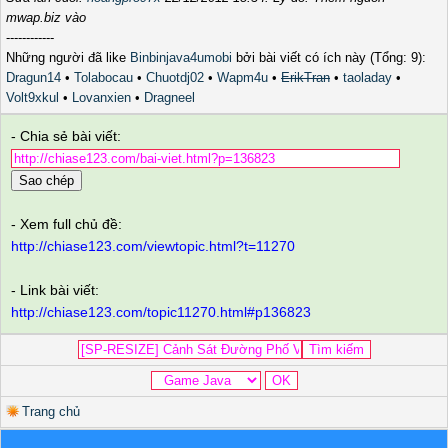
mwap.biz vào
------------
Những người đã like
Binbinjava4umobi
bởi bài viết có ích này (Tổng: 9):
Dragun14
•
Tolabocau
•
Chuotdj02
•
Wapm4u
•
ErikTran
•
taoladay
•
Volt9xkul
•
Lovanxien
•
Dragneel
- Chia sẻ bài viết:
Sao chép
- Xem full chủ đề:
http://chiase123.com/viewtopic.html?t=11270
- Link bài viết:
http://chiase123.com/topic11270.html#p136823
Trang chủ