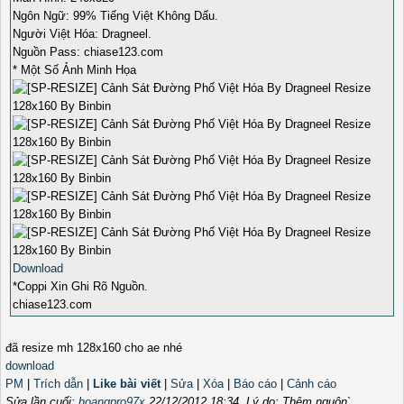
Ngôn Ngữ: 99% Tiếng Việt Không Dấu.
Người Việt Hóa: Dragneel.
Nguồn Pass: chiase123.com
* Một Số Ảnh Minh Họa
Download
*Coppi Xin Ghi Rõ Nguồn.
chiase123.com
đã resize mh 128x160 cho ae nhé
download
PM
|
Trích dẫn
|
Like bài viết
|
Sửa
|
Xóa
|
Báo cáo
|
Cảnh cáo
Sửa lần cuối:
hoangpro97x
22/12/2012 18:34
. Lý do: Thêm nguôn`