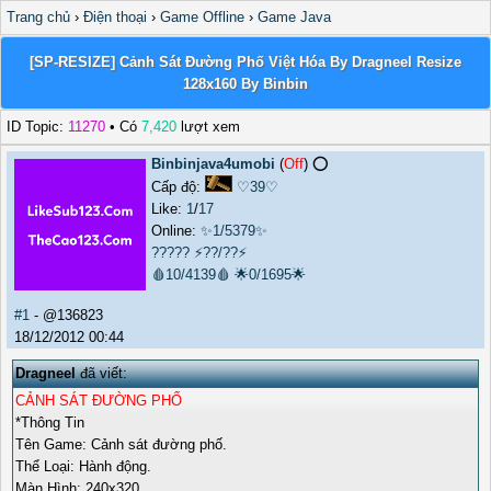
Trang chủ
›
Điện thoại
›
Game Offline
›
Game Java
[SP-RESIZE] Cảnh Sát Đường Phố Việt Hóa By Dragneel Resize
128x160 By Binbin
ID Topic:
11270
• Có
7,420
lượt xem
Binbinjava4umobi
(
Off
) ⭕️
Cấp độ:
♡39♡
Like:
1
/
17
Online:
✨1/5379✨
?????
⚡??/??⚡
🩸10/4139🩸
🌟0/1695🌟
#1
- @136823
18/12/2012 00:44
Dragneel
đã viết:
CẢNH SÁT ĐƯỜNG PHỐ
*Thông Tin
Tên Game: Cảnh sát đường phố.
Thể Loại: Hành động.
Màn Hình: 240x320