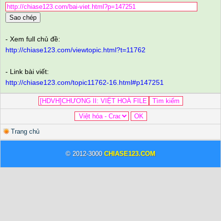
Sao chép
- Xem full chủ đề:
http://chiase123.com/viewtopic.html?t=11762
- Link bài viết:
http://chiase123.com/topic11762-16.html#p147251
Trang chủ
© 2012-3000
CHIASE123.COM