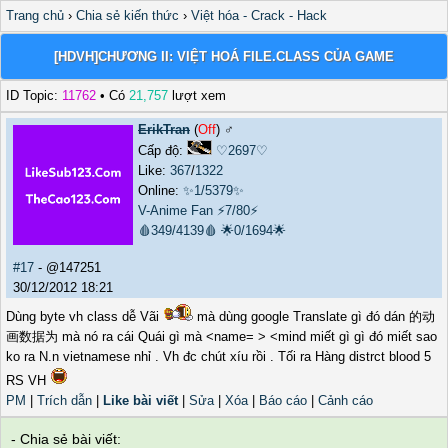
Trang chủ
›
Chia sẻ kiến thức
›
Việt hóa - Crack - Hack
[HDVH]CHƯƠNG II: VIỆT HOÁ FILE.CLASS CỦA GAME
ID Topic:
11762
• Có
21,757
lượt xem
ErikTran
(
Off
) ♂️
Cấp độ:
♡2697♡
Like:
367
/
1322
Online:
✨1/5379✨
V-Anime Fan
⚡7/80⚡
🩸349/4139🩸
🌟0/1694🌟
#17
- @147251
30/12/2012 18:21
Dùng byte vh class dễ Vãi
mà dùng google Translate gì đó dán 的动
画数据为 mà nó ra cái Quái gì mà <name= > <mind miết gì gì đó miết sao
ko ra N.n vietnamese nhỉ . Vh đc chút xíu rồi . Tối ra Hàng distrct blood 5
RS VH
PM
|
Trích dẫn
|
Like bài viết
|
Sửa
|
Xóa
|
Báo cáo
|
Cảnh cáo
- Chia sẻ bài viết: