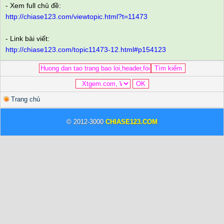
- Xem full chủ đề:
http://chiase123.com/viewtopic.html?t=11473
- Link bài viết:
http://chiase123.com/topic11473-12.html#p154123
Trang chủ
© 2012-3000
CHIASE123.COM