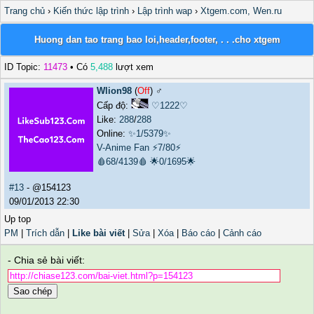
Trang chủ
›
Kiến thức lập trình
›
Lập trình wap
›
Xtgem.com, Wen.ru
Huong dan tao trang bao loi,header,footer, . . .cho xtgem
ID Topic:
11473
• Có
5,488
lượt xem
Wlion98
(
Off
) ♂️
Cấp độ:
♡1222♡
Like:
288
/
288
Online:
✨1/5379✨
V-Anime Fan
⚡7/80⚡
🩸68/4139🩸
🌟0/1695🌟
#13
- @154123
09/01/2013 22:30
Up top
PM
|
Trích dẫn
|
Like bài viết
|
Sửa
|
Xóa
|
Báo cáo
|
Cảnh cáo
- Chia sẻ bài viết:
Sao chép