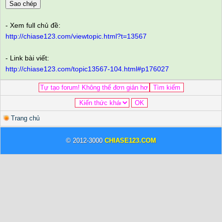
Sao chép
- Xem full chủ đề:
http://chiase123.com/viewtopic.html?t=13567
- Link bài viết:
http://chiase123.com/topic13567-104.html#p176027
Trang chủ
© 2012-3000
CHIASE123.COM