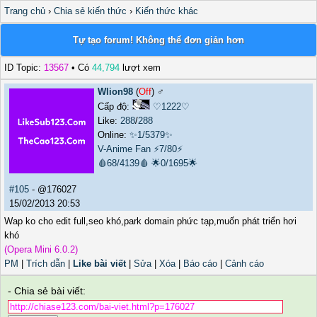
Trang chủ
›
Chia sẻ kiến thức
›
Kiến thức khác
Tự tạo forum! Không thể đơn giản hơn
ID Topic:
13567
• Có
44,794
lượt xem
Wlion98
(
Off
) ♂️
Cấp độ:
♡1222♡
Like:
288
/
288
Online:
✨1/5379✨
V-Anime Fan
⚡7/80⚡
🩸68/4139🩸
🌟0/1695🌟
#105
- @176027
15/02/2013 20:53
Wap ko cho edit full,seo khó,park domain phức tạp,muốn phát triển hơi
khó
(Opera Mini 6.0.2)
PM
|
Trích dẫn
|
Like bài viết
|
Sửa
|
Xóa
|
Báo cáo
|
Cảnh cáo
- Chia sẻ bài viết: