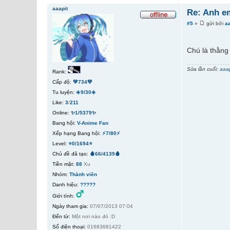
aaapit
Re: Anh e
#5
»
gửi bởi
a
Chú là thằng
Sửa lần cuối:
aaap
Rank:
Cấp độ:
💚734💚
Tu luyện:
☀️9/30☀️
Like:
3
/
211
Online:
✨1/5379✨
Bang hội:
V-Anime Fan
Xếp hạng Bang hội:
⚡7/80⚡
Level:
⭐0/1694⭐
Chủ đề đã tạo:
🩸66/4139🩸
Tiền mặt:
88
Xu
Nhóm:
Thành viên
Danh hiệu:
?????
Giới tính:
Ngày tham gia:
07/07/2013 07:04
Đến từ:
Một nơi nào đó :D
Số điện thoại:
01683681422