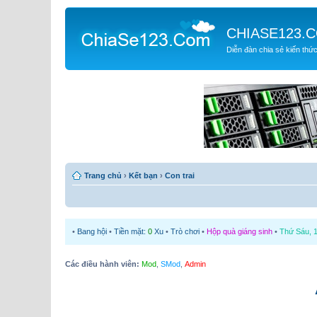
CHIASE123.
Diễn đàn chia sẻ kiến thứ
Trang chủ
›
Kết bạn
›
Con trai
•
Bang hội
•
Tiền mặt:
0
Xu
•
Trò chơi
•
Hộp quà giáng sinh
•
Thứ Sáu, 1
Các điều hành viên:
Mod
,
SMod
,
Admin