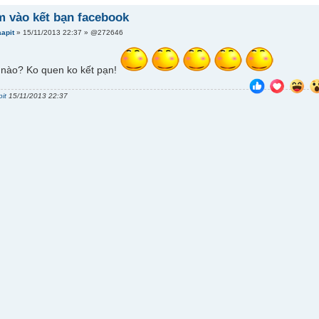
m vào kết bạn facebook
aapit
» 15/11/2013 22:37 » @272646
 nào? Ko quen ko kết pạn!
it
15/11/2013 22:37