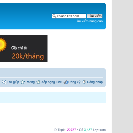
Tìm kiếm nâng cao
Trợ giúp
Rating
Xếp hạng Like
Đăng ký
Đăng nhập
ID Topic:
22787
• Có
3,437
lượt xem