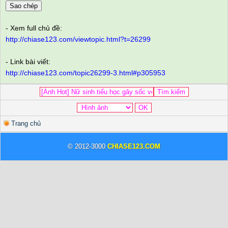
Sao chép
- Xem full chủ đề:
http://chiase123.com/viewtopic.html?t=26299
- Link bài viết:
http://chiase123.com/topic26299-3.html#p305953
Trang chủ
© 2012-3000
CHIASE123.COM