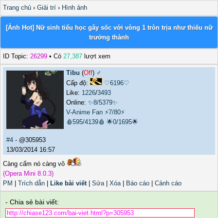
Trang chủ
›
Giải trí
›
Hình ảnh
[Ảnh Hot] Nữ sinh tiểu học gây sốc với vòng 1 tròn trịa như thiếu nữ
trưởng thành
ID Topic:
26299
• Có
27,387
lượt xem
Tibu
(
Off
) ♂️
Cấp độ:
♡6196♡
Like:
1226
/
3493
Online:
✨8/5379✨
V-Anime Fan
⚡7/80⚡
🩸595/4139🩸
🌟0/1695🌟
#4
- @305953
13/03/2014 16:57
Càng cấm nó càng vô
(Opera Mini 8.0.3)
PM
|
Trích dẫn
|
Like bài viết
|
Sửa
|
Xóa
|
Báo cáo
|
Cảnh cáo
- Chia sẻ bài viết: