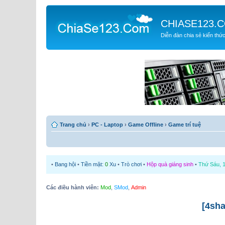
CHIASE123.
Diễn đàn chia sẻ kiến thứ
Trang chủ
›
PC - Laptop
›
Game Offline
›
Game trí tuệ
•
Bang hội
•
Tiền mặt:
0
Xu
•
Trò chơi
•
Hộp quà giáng sinh
•
Thứ Sáu, 1
Các điều hành viên:
Mod
,
SMod
,
Admin
[4sha