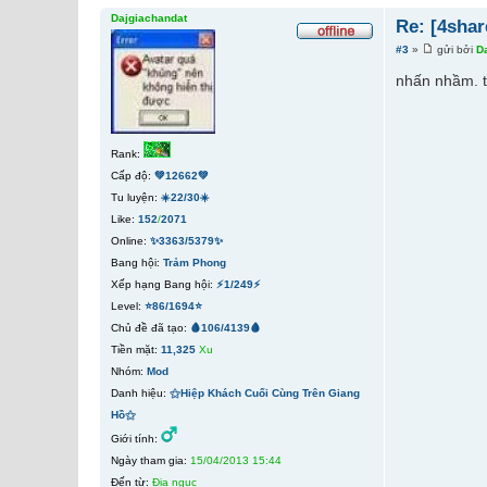
Dajgiachandat
Re: [4shar
#3
»
gửi bởi
D
nhấn nhầm. t
Rank:
Cấp độ:
💚12662💚
Tu luyện:
☀️22/30☀️
Like:
152
/
2071
Online:
✨3363/5379✨
Bang hội:
Trảm Phong
Xếp hạng Bang hội:
⚡1/249⚡
Level:
⭐86/1694⭐
Chủ đề đã tạo:
🩸106/4139🩸
Tiền mặt:
11,325
Xu
Nhóm:
Mod
Danh hiệu:
⚝Hiệp Khách Cuối Cùng Trên Giang
Hồ⚝
Giới tính:
Ngày tham gia:
15/04/2013 15:44
Đến từ:
Địa ngục