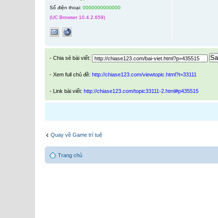
Số điện thoại:
0000000000000
(UC Browser 10.4.2.659)
Sa
- Chia sẻ bài viết:
- Xem full chủ đề:
http://chiase123.com/viewtopic.html?t=33111
- Link bài viết:
http://chiase123.com/topic33111-2.html#p435515
Quay về Game trí tuệ
Trang chủ