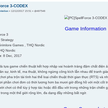
Force 3-CODEX
itelion
» 12/12/2017 15:51 » @497546
Game Information
orce 3
 Strategy
Grimlore Games , THQ Nordic
THQ Nordic
e
: 8 Dec, 2017
 là tựa game chiến thuật kết hợp nhập vai hoành tráng đậm chất điện ả
n sự, kinh tế, ma thuật, không ngừng công kích lẫn nhau để tranh gi
chơi pha trộn tài tình hai thể loại chiến thuật thời gian thực (RTS) và
ơi phần chơi đơn có thời lượng hơn ba mươi giờ đồng hồ với một cốt t
i chơi có thể tùy ý hợp tác hoặc đối đầu với trong những trận chiến ga
a trong một thế giới rộng lớn, đa dạng đầy những bất ngờ.