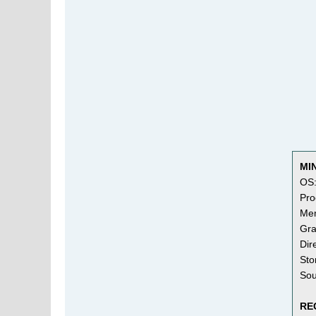
MI
OS:
Pro
Me
Gra
Dir
Sto
Sou
RE