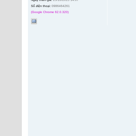
Số điện thoại:
0986464261
(Google Chrome 62.0.320)