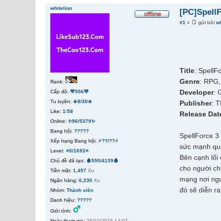
whitelion
[PC]Spell
#1
»
gửi bởi
wh
Title
: SpellF
Genre
: RPG,
Rank:
Developer
: 
Cấp độ:
💚556💚
Tu luyện:
☀️8/30☀️
Publisher
: 
Like:
1
/
58
Release Dat
Online:
✨96/5379✨
Bang hội:
?????
SpellForce 3
Xếp hạng Bang hội:
⚡??/??⚡
sức mạnh quâ
Level:
⭐0/1693⭐
Bên cạnh lối 
Chủ đề đã tạo:
🩸550/4139🩸
cho người ch
Tiền mặt:
1,497
Xu
mạng nơi ngườ
Ngân hàng:
6,230
Xu
đó sẽ diễn r
Nhóm:
Thành viên
Danh hiệu:
?????
Giới tính:
Ngày tham gia:
25/10/2015 14:07