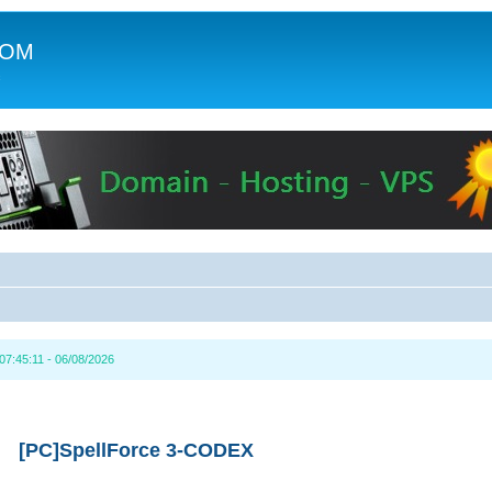
COM
c
7:45:11 - 06/08/2026
[PC]SpellForce 3-CODEX