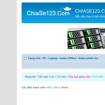
CHIASE123.
Diễn đàn chia sẻ kiến thứ
Trang chủ
›
PC - Laptop
›
Game Offline
›
Game phiêu lưu
•
Bang hội
•
Tiền mặt:
0
Xu
•
Trò chơi
•
Hộp quà giáng sinh
•
Thứ Năm, 0
Các điều hành viên:
Mod
,
SMod
,
Admin