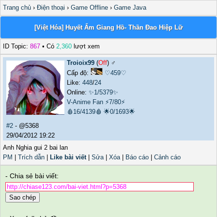
Trang chủ
›
Điện thoại
›
Game Offline
›
Game Java
[Việt Hóa] Huyết Ẩm Giang Hồ- Thần Đao Hiệp Lữ
ID Topic:
867
• Có
2,360
lượt xem
Troioix99
(
Off
) ♂️
Cấp độ:
♡459♡
Like:
448
/
24
Online:
✨1/5379✨
V-Anime Fan
⚡7/80⚡
🩸16/4139🩸
🌟0/1693🌟
#2
- @5368
29/04/2012 19:22
Anh Nghia gui 2 bai lan
PM
|
Trích dẫn
|
Like bài viết
|
Sửa
|
Xóa
|
Báo cáo
|
Cảnh cáo
- Chia sẻ bài viết:
Sao chép