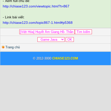
- Xem full chủ đề:
http://chiase123.com/viewtopic.html?t=867
- Link bài viết:
http://chiase123.com/topic867-1.html#p5368
Trang chủ
© 2012-3000
CHIASE123.COM