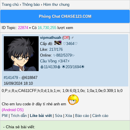
Trang chủ
›
Thông báo
›
Hòm thư chung
Phòng Chat CHIASE123.COM
ID Topic:
22874
• Có
16,730,255
lượt xem
vipmathuah
(
Off
) ♂️
Cấp độ:
♡3464♡
Like:
217
/
176
Online:
✨882/5379✨
Cầu Vồng
⚡3/47⚡
🩸11/4139🩸
🌟203/1694🌟
#141479
- @618847
16/09/2024 18:10
0;P;c;8;u;CA611CFF;h;0;d;1;b;1;m; 1;0t:6;0|;1;0o; 1;0a;1;0e;0.309;1 b;0
Cho em lưu code ở đây tí nhé anh em
(Android OS)
PM
|
Trích dẫn
|
Like bài viết
|
Sửa
|
Xóa
|
Báo cáo
|
Cảnh cáo
- Chia sẻ bài viết: