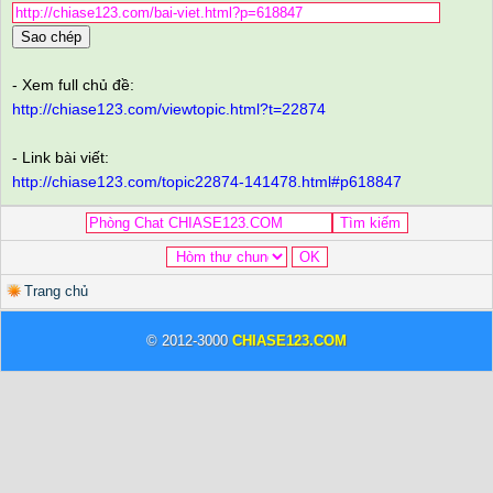
Sao chép
- Xem full chủ đề:
http://chiase123.com/viewtopic.html?t=22874
- Link bài viết:
http://chiase123.com/topic22874-141478.html#p618847
Trang chủ
© 2012-3000
CHIASE123.COM