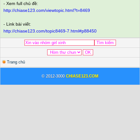
- Xem full chủ đề:
http://chiase123.com/viewtopic.html?t=8469
- Link bài viết:
http://chiase123.com/topic8469-7.html#p88450
Trang chủ
© 2012-3000
CHIASE123.COM