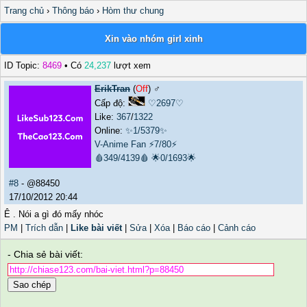
Trang chủ
›
Thông báo
›
Hòm thư chung
Xin vào nhóm girl xinh
ID Topic:
8469
• Có
24,237
lượt xem
ErikTran
(
Off
) ♂️
Cấp độ:
♡2697♡
Like:
367
/
1322
Online:
✨1/5379✨
V-Anime Fan
⚡7/80⚡
🩸349/4139🩸
🌟0/1693🌟
#8
- @88450
17/10/2012 20:44
Ê . Nói a gì đó mấy nhóc
PM
|
Trích dẫn
|
Like bài viết
|
Sửa
|
Xóa
|
Báo cáo
|
Cảnh cáo
- Chia sẻ bài viết:
Sao chép