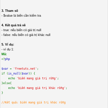
3. Tham số
- $value là biến cần kiểm tra
4. Kết quả trả về
- true: nếu biến có giá trị null
- false: nếu biến có giá trị khác null
5. Ví dụ:
- ví dụ 1:
Mã:
<?
php
$var
=
'freetuts.net'
;
if (
is_null
(
$var
)) {
echo
'biến mang giá trị rỗng'
;
}else{
echo
'biến mang giá trị khác rỗng'
;
}
//Kết quả: biến mang giá trị khác rỗng