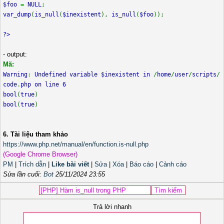
$foo
=
NULL
;
var_dump
(
is_null
(
$inexistent
),
is_null
(
$foo
));
?>
- output:
Mã:
Warning
:
Undefined variable $inexistent in
/
home
/
user
/
scripts
/
code
.
php on line 6
bool
(
true
)
bool
(
true
)
6. Tài liệu tham khảo
https://www.php.net/manual/en/function.is-null.php
(Google Chrome Browser)
PM
|
Trích dẫn
|
Like bài viết
|
Sửa
|
Xóa
|
Báo cáo
|
Cảnh cáo
Sửa lần cuối:
Bot
25/11/2024 23:55
Trả lời nhanh