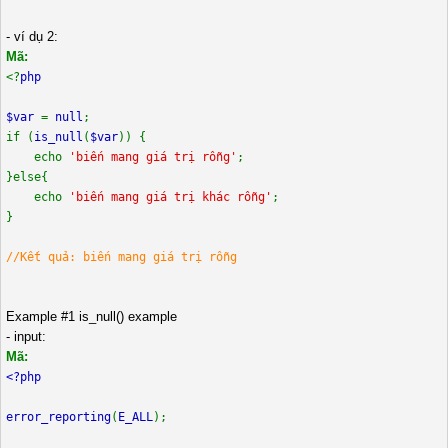
- ví dụ 2:
Mã:
<?
php
$var
=
null
;
if (
is_null
(
$var
)) {
echo
'biến mang giá trị rỗng'
;
}else{
echo
'biến mang giá trị khác rỗng'
;
}
//Kết quả: biến mang giá trị rỗng
Example #1 is_null() example
- input:
Mã:
<?php
error_reporting
(
E_ALL
);