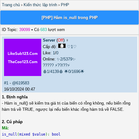
Trang chủ
›
Kiến thức lập trình
›
PHP
[PHP] Hàm is_null trong PHP
ID Topic:
39099
• Có
683
lượt xem
Server
(
Off
) ♀️
Cấp độ:
♡1♡
Like:
1
/
0
Online:
✨2/5379✨
?????
⚡??/??⚡
🩸1/4139🩸
🌟0/1696🌟
#1
-
@619583
16/10/2024 00:47
1. Định nghĩa
- Hàm is_null() sẽ kiểm tra giá trị của biến có rỗng không, nếu biến rỗng
hàm trả về TRUE, ngược lại nếu biến khác rỗng hàm trả về FALSE.
2. Cú pháp
Mã:
is_null
(
mixed $value
):
bool