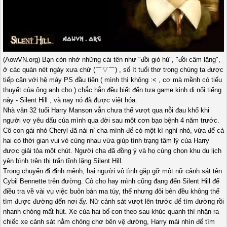
(AowVN.org) Bạn còn nhớ những cái tên như "đồi gió hú", "đồi câm lặng",
ở các quán nét ngày xưa chứ (￣▽￣) , số ít tuổi thơ trong chúng ta được
tiếp cận với hệ máy PS đầu tiên ( mình thì không :< , cơ mà mềnh có tiểu
thuyết của ông anh cho ) chắc hẳn đều biết đến tựa game kinh dị nổi tiếng
này - Silent Hill , và nay nó đã được việt hóa.
Nhà văn 32 tuổi Harry Manson vẫn chưa thể vượt qua nỗi đau khổ khi
người vợ yêu dấu của mình qua đời sau một cơn bạo bệnh 4 năm trước.
Cô con gái nhỏ Cheryl đã nài nỉ cha mình để có một kì nghỉ nhỏ, vừa để cả
hai có thời gian vui vẻ cùng nhau vừa giúp tình trạng tâm lý của Harry
được giải tỏa một chút. Người cha đã đồng ý và họ cùng chọn khu du lịch
yên bình trên thị trấn tĩnh lặng Silent Hill.
Trong chuyến đi định mệnh, hai người vô tình gặp gỡ một nữ cảnh sát tên
Cybil Bennette trên đường. Cô cho hay mình cũng đang đến Silent Hill để
điều tra về vài vụ việc buôn bán ma túy, thế nhưng đôi bên đều không thể
tìm được đường đến nơi ấy. Nữ cảnh sát vượt lên trước để tìm đường rồi
nhanh chóng mất hút. Xe của hai bố con theo sau khúc quanh thì nhận ra
chiếc xe cảnh sát nằm chỏng chơ bên vệ đường, Harry mải nhìn để tìm