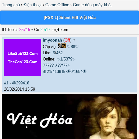
Trang chủ
›
Điện thoại
›
Game Offline
›
Game dòng máy khác
[PSX-1] Silent Hill Việt Hóa
ID Topic:
25715
• Có
2,517
lượt xem
imyoonah
(
Off
) ♀️
Cấp độ:
♡88♡
Like:
6
/
452
Online:
✨1/5379✨
?????
⚡??/??⚡
🩸21/4139🩸
🌟0/1694🌟
#1
-
@299416
28/02/2014 13:59