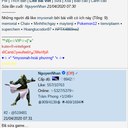
PM
|
Trích dẫn
|
Like bài viết
|
Sửa
|
Xóa
|
Báo cáo
|
Cảnh cáo
Sửa lần cuối:
NguyenNhan
21/04/2020 07:30
------------
Những người đã like
imyoonah
bởi bài viết có ích này (Tổng: 9):
memorial
•
Chaiv
•
Minhthichgay
•
maytenji
•
Pokemon12
•
tienviplaem
•
superchem
•
Hoangtucodon97
•
APTX4869no2
_______________
™ॐ[»☆VIP☆«]°๑°
kute«®»inteligent
ॐCanยy๓ufeelภﻮMeภђॐ
♥☆.•° *imyoonah-hoài phương* °•.☆♥
ღ√uï√ẻღ
NguyenNhan
(
Off
) ♂️
Cấp độ:
♡8942♡
Like:
557
/
10763
Online:
✨5327/5379✨
Trảm Phong
⚡1/249⚡
🩸909/4139🩸
🌟469/1694🌟
#2
-
@519481
21/04/2020 07:31
Đã sửa game....