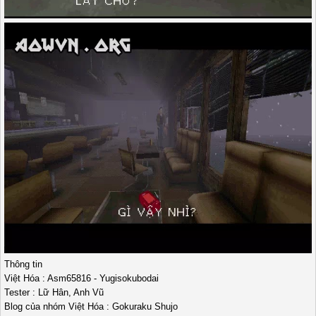
Thông tin
Việt Hóa : Asm65816 - Yugisokubodai
Tester : Lữ Hân, Anh Vũ
Blog của nhóm Việt Hóa : Gokuraku Shujo