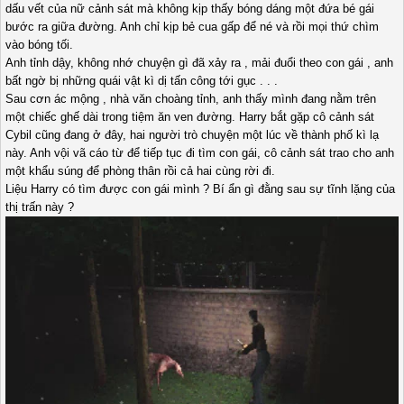
dấu vết của nữ cảnh sát mà không kịp thấy bóng dáng một đứa bé gái
bước ra giữa đường. Anh chỉ kịp bẻ cua gấp để né và rồi mọi thứ chìm
vào bóng tối.
Anh tỉnh dậy, không nhớ chuyện gì đã xảy ra , mải đuổi theo con gái , anh
bất ngờ bị những quái vật kì dị tấn công tới gục . . .
Sau cơn ác mộng , nhà văn choàng tỉnh, anh thấy mình đang nằm trên
một chiếc ghế dài trong tiệm ăn ven đường. Harry bắt gặp cô cảnh sát
Cybil cũng đang ở đây, hai người trò chuyện một lúc về thành phố kì lạ
này. Anh vội vã cáo từ để tiếp tục đi tìm con gái, cô cảnh sát trao cho anh
một khẩu súng để phòng thân rồi cả hai cùng rời đi.
Liệu Harry có tìm được con gái mình ? Bí ẩn gì đằng sau sự tĩnh lặng của
thị trấn này ?