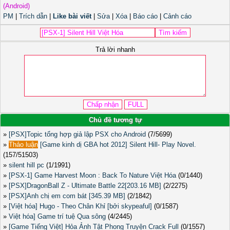
(Android)
PM
|
Trích dẫn
|
Like bài viết
|
Sửa
|
Xóa
|
Báo cáo
|
Cảnh cáo
Trả lời nhanh
Chủ đề tương tự
»
[PSX]Topic tổng hợp giả lập PSX cho Android
(7/5699)
»
Thảo luận
[Game kinh dị GBA hot 2012] Silent Hill- Play Novel.
(157/51503)
»
silent hill pc
(1/1991)
»
[PSX-1] Game Harvest Moon : Back To Nature Việt Hóa
(0/1440)
»
[PSX]DragonBall Z - Ultimate Battle 22[203.16 MB]
(2/2275)
»
[PSX]Anh chị em com bát [345.39 MB]
(2/1842)
»
[Việt hóa] Hugo - Theo Chân Khỉ [bởi skypeaful]
(0/1587)
»
Việt hóa] Game trí tuệ Qua sông
(4/2445)
»
[Game Tiếng Việt] Hỏa Ảnh Tật Phong Truyện Crack Full
(0/1557)