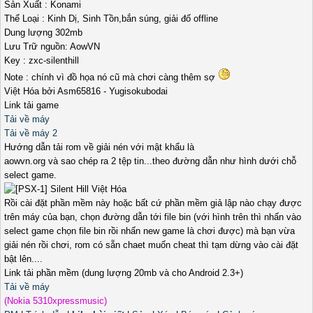
Sản Xuất : Konami
Thể Loại : Kinh Dị, Sinh Tồn,bắn súng, giải đố offline
Dung lượng 302mb
Lưu Trữ nguồn: AowVN
Key : zxc-silenthill
Note : chính vì đồ họa nó cũ mà chơi càng thêm sợ
Việt Hóa bởi Asm65816 - Yugisokubodai
Link tải game
Tải về máy
Tải về máy 2
Hướng dẫn tải rom về giải nén với mật khẩu là
aowvn.org và sao chép ra 2 tệp tin...theo đường dẫn như hình dưới chỗ
select game.
Rồi cài đặt phần mềm này hoặc bất cứ phần mềm giả lập nào chạy được
trên máy của bạn, chọn đường dẫn tới file bin (với hình trên thì nhấn vào
select game chọn file bin rồi nhấn new game là chơi được) mà bạn vừa
giải nén rồi chơi, rom có sẵn chaet muốn cheat thì tạm dừng vào cài đặt
bật lên....
Link tải phần mềm (dung lượng 20mb và cho Android 2.3+)
Tải về máy
(Nokia 5310xpressmusic)