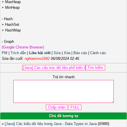
+ MaxHeap
+ MinHeap
- Hash:
+ HashSet
+ HashMap
- Graph
(Google Chrome Browser)
PM
|
Trích dẫn
|
Like bài viết
|
Sửa
|
Xóa
|
Báo cáo
|
Cảnh cáo
Sửa lần cuối:
nghiammo1992
06/08/2024 02:46
Trả lời nhanh
Chủ đề tương tự
»
[Java] Các kiểu dữ liệu trong Java - Data Types in Java
(0/990)