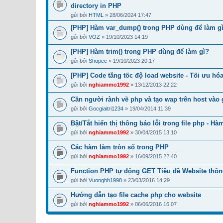
directory in PHP
gửi bởi
HTML
» 28/06/2024 17:47
[PHP] Hàm var_dump() trong PHP dùng để làm g
gửi bởi
VOZ
» 19/10/2023 14:19
[PHP] Hàm trim() trong PHP dùng để làm gì?
gửi bởi
Shopee
» 19/10/2023 20:17
[PHP] Code tăng tốc độ load website - Tối ưu hó
gửi bởi
nghiammo1992
» 13/12/2013 22:22
Cần người rành về php và tạo wap trên host vào 
gửi bởi
Gocgiaitri1234
» 19/04/2014 11:39
Bật/Tắt hiển thị thông báo lỗi trong file php - Hà
gửi bởi
nghiammo1992
» 30/04/2015 13:10
Các hàm làm tròn số trong PHP
gửi bởi
nghiammo1992
» 16/09/2015 22:40
Function PHP tự động GET Tiêu đề Website thô
gửi bởi
Vuonghh1998
» 23/03/2016 14:29
Hướng dẫn tạo file cache php cho website
gửi bởi
nghiammo1992
» 06/06/2016 16:07