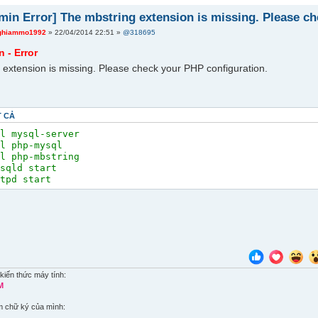
in Error] The mbstring extension is missing. Please ch
ghiammo1992
» 22/04/2014 22:51 »
@318695
- Error
 extension is missing. Please check your PHP configuration.
T CẢ
ll mysql-server
ll php-mysql
ll php-mbstring
ysqld start
ttpd start
kiến thức máy tính:
M
m chữ ký của mình: