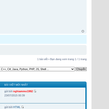
1 bài viết • Bạn đang xem trang
1
/
1
trang
BÀI VIẾT MỚI NHẤT
gửi bởi
nghiammo1992
23/07/2015 00:39
gửi bởi
HTML