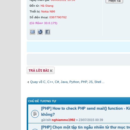
Đến từ:
Hà Giang
Thiết bị:
Nokia N96
Số điện thoại:
0367790762
(Cờ Rôm+ 33.0.175)
Gửi bài trả lời
Quay về C, C++, C#, Java, Python, PHP, JS, Shell ...
CHỦ ĐỀ TƯƠNG TỰ
[PHP] How to check PHP send mail() function - K
không?
gửi bởi
nghiammo1992
» 23/07/2015 00:39
[PHP] Chọn một tập tin ngẫu nhiên từ thư mục tr