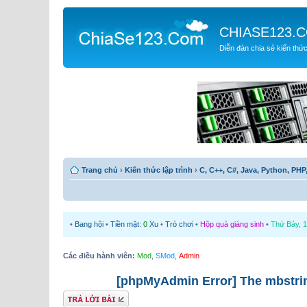
CHIASE123.
Diễn đàn chia sẻ kiến thứ
Trang chủ
›
Kiến thức lập trình
›
C, C++, C#, Java, Python, PHP, 
•
Bang hội
•
Tiền mặt:
0
Xu
•
Trò chơi
•
Hộp quà giáng sinh
•
Thứ Bảy, 1
Các điều hành viên:
Mod
,
SMod
,
Admin
[phpMyAdmin Error] The mbstrin
Gửi bài trả lời