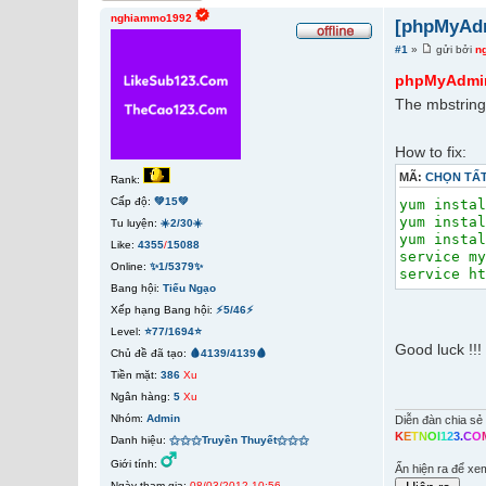
nghiammo1992
[phpMyAdm
#1
»
gửi bởi
n
phpMyAdmin 
The mbstring
How to fix:
MÃ:
CHỌN TẤ
Rank:
Cấp độ:
💚15💚
yum insta
yum insta
Tu luyện:
☀️2/30☀️
yum insta
Like:
4355
/
15088
service m
Online:
✨1/5379✨
service h
Bang hội:
Tiếu Ngạo
Xếp hạng Bang hội:
⚡5/46⚡
Level:
⭐77/1694⭐
Good luck !!!
Chủ đề đã tạo:
🩸4139/4139🩸
Tiền mặt:
386
Xu
Ngân hàng:
5
Xu
Nhóm:
Admin
Diễn đàn chia sẻ 
K
E
T
N
O
I
1
2
3
.
C
O
Danh hiệu:
⚝⚝⚝Truyền Thuyết⚝⚝⚝
Giới tính:
Ấn hiện ra để xe
Ngày tham gia:
08/03/2012 10:56