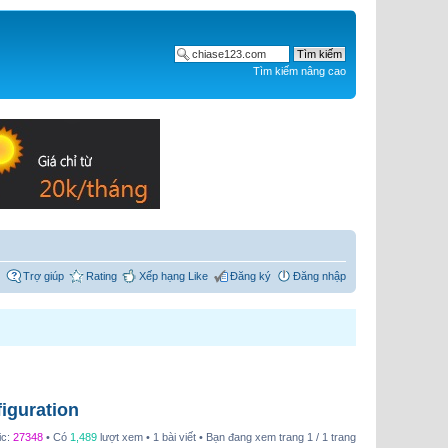
Tìm kiếm nâng cao
Trợ giúp
Rating
Xếp hạng Like
Đăng ký
Đăng nhập
iguration
ic:
27348
• Có
1,489
lượt xem • 1 bài viết • Bạn đang xem trang
1
/
1
trang