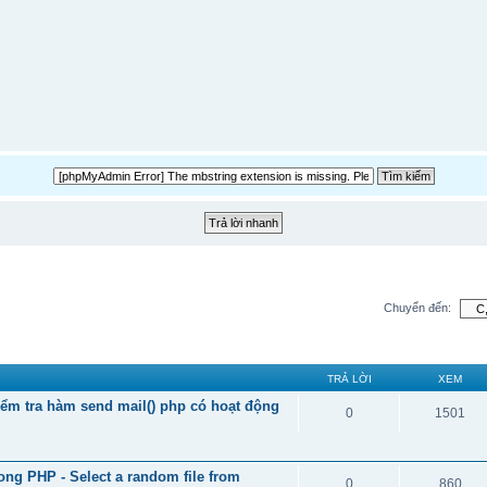
Chuyển đến:
TRẢ LỜI
XEM
iểm tra hàm send mail() php có hoạt động
0
1501
ong PHP - Select a random file from
0
860