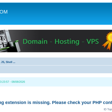
COM
c
JS, Shell ...
3:23:57 - 08/08/2026
g extension is missing. Please check your PHP conf
ID Top