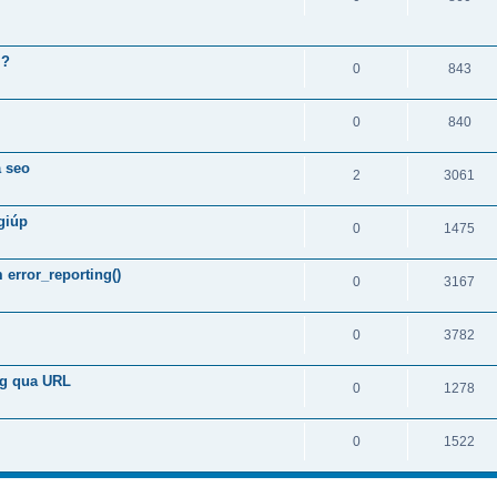
ì?
0
843
0
840
a seo
2
3061
giúp
0
1475
m error_reporting()
0
3167
0
3782
ng qua URL
0
1278
0
1522