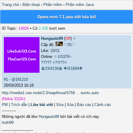
Trang chủ
›
Điện thoại
›
Phần mềm
›
Phần mềm Java
Opera mini 7.1 java viêt hóa full
ID Topic:
14926
• Có
2,435
lượt xem
Hungauto99
(
Off
) ♂️
Cấp độ:
♡91♡
Like:
10
/
11
Online:
✨1/5379✨
?????
⚡??/??⚡
🩸23/4139🩸
🌟0/1694🌟
#1
-
@191210
20/03/2013 16:18
http://media1.vao.mobi/2.0/wap4mua/5759 ... euvts.auto
(Nokia 3110c)
PM
|
Trích dẫn
|
Like bài viết
|
Sửa
|
Xóa
|
Báo cáo
|
Cảnh cáo
------------
Những người đã like
Hungauto99
bởi bài viết có ích này:
truth99
_______________