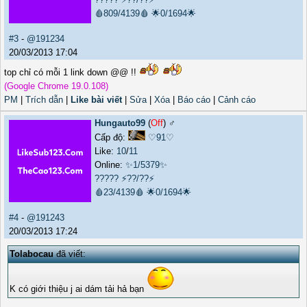
🩸809/4139🩸
🌟0/1694🌟
#3
-
@191234
20/03/2013 17:04
top chỉ có mỗi 1 link down @@ !!
(Google Chrome 19.0.108)
PM
|
Trích dẫn
|
Like bài viết
|
Sửa
|
Xóa
|
Báo cáo
|
Cảnh cáo
Hungauto99
(
Off
) ♂️
Cấp độ:
♡91♡
Like:
10
/
11
Online:
✨1/5379✨
?????
⚡??/??⚡
🩸23/4139🩸
🌟0/1694🌟
#4
-
@191243
20/03/2013 17:24
Tolabocau
đã viết:
K có giới thiệu j ai dám tải hả bạn