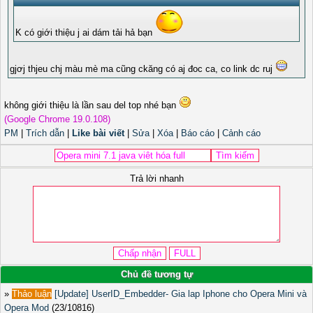
K có giới thiệu j ai dám tải hả bạn
gjơj thjeu chj màu mè ma cũng ckăng có aj đoc ca, co link dc ruj
không giới thiệu là lần sau del top nhé bạn
(Google Chrome 19.0.108)
PM
|
Trích dẫn
|
Like bài viết
|
Sửa
|
Xóa
|
Báo cáo
|
Cảnh cáo
Trả lời nhanh
Chủ đề tương tự
»
Thảo luận
[Update] UserID_Embedder- Gia lap Iphone cho Opera Mini và
Opera Mod
(23/10816)