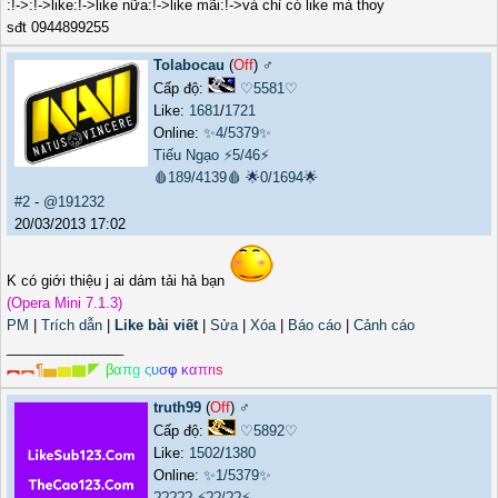
:!->:!->like:!->like nữa:!->like mãi:!->và chỉ có like mà thoy
sđt 0944899255
Tolabocau
(
Off
) ♂️
Cấp độ:
♡5581♡
Like:
1681
/
1721
Online:
✨4/5379✨
Tiếu Ngạo
⚡5/46⚡
🩸189/4139🩸
🌟0/1694🌟
#2
-
@191232
20/03/2013 17:02
K có giới thiệu j ai dám tải hả bạn
(Opera Mini 7.1.3)
PM
|
Trích dẫn
|
Like bài viết
|
Sửa
|
Xóa
|
Báo cáo
|
Cảnh cáo
_______________
︻
︻
¶
▅
▆
▇
◤
β
α
π
g
ς
υ
σ
φ
κ
α
π
r
ι
s
truth99
(
Off
) ♂️
Cấp độ:
♡5892♡
Like:
1502
/
1380
Online:
✨1/5379✨
?????
⚡??/??⚡