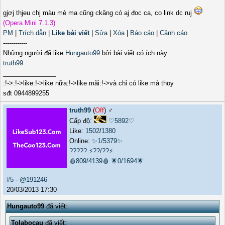
gjơj thjeu chj màu mè ma cũng ckăng có aj đoc ca, co link dc ruj
(Opera Mini 7.1.3)
PM
|
Trích dẫn
|
Like bài viết
|
Sửa
|
Xóa
|
Báo cáo
|
Cảnh cáo
------------
Những người đã like
Hungauto99
bởi bài viết có ích này:
truth99
_______________
:!->:!->like:!->like nữa:!->like mãi:!->và chỉ có like mà thoy
sđt 0944899255
truth99
(
Off
) ♂️
Cấp độ:
♡5892♡
Like:
1502
/
1380
Online:
✨1/5379✨
?????
⚡??/??⚡
🩸809/4139🩸
🌟0/1694🌟
#5
-
@191246
20/03/2013 17:30
Hungauto99
đã viết:
Tolabocau
đã viết: