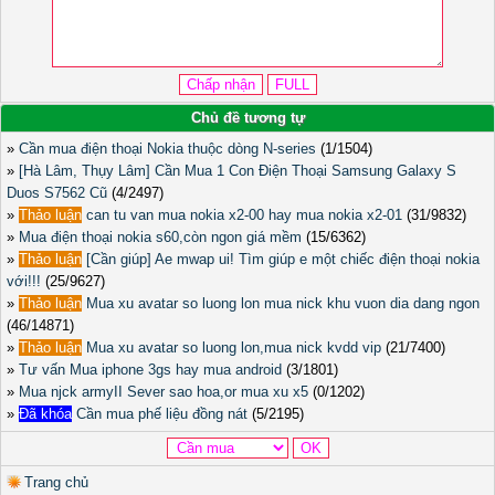
Chủ đề tương tự
»
Cần mua điện thoại Nokia thuộc dòng N-series
(1/1504)
»
[Hà Lâm, Thụy Lâm] Cần Mua 1 Con Điện Thoại Samsung Galaxy S
Duos S7562 Cũ
(4/2497)
»
Thảo luận
can tu van mua nokia x2-00 hay mua nokia x2-01
(31/9832)
»
Mua điện thoại nokia s60,còn ngon giá mềm
(15/6362)
»
Thảo luận
[Cần giúp] Ae mwap ui! Tìm giúp e một chiếc điện thoại nokia
với!!!
(25/9627)
»
Thảo luận
Mua xu avatar so luong lon mua nick khu vuon dia dang ngon
(46/14871)
»
Thảo luận
Mua xu avatar so luong lon,mua nick kvdd vip
(21/7400)
»
Tư vấn Mua iphone 3gs hay mua android
(3/1801)
»
Mua njck armyII Sever sao hoa,or mua xu x5
(0/1202)
»
Đã khóa
Cần mua phế liệu đồng nát
(5/2195)
Trang chủ