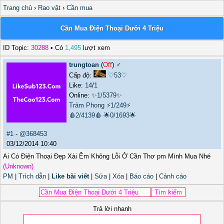
Trang chủ
›
Rao vặt
›
Cần mua
Cần Mua Điện Thoại Dưới 4 Triệu
ID Topic:
30288
• Có
1,495
lượt xem
trungtoan
(
Off
) ♂️
Cấp độ:
♡53♡
Like:
14
/
1
Online:
✨1/5379✨
Trảm Phong
⚡1/249⚡
🩸2/4139🩸
🌟0/1693🌟
#1
-
@368453
03/12/2014 10:40
Ai Có Điện Thoại Đẹp Xài Êm Không Lỗi Ở Cần Thơ pm Mình Mua Nhé
(Unknown)
PM
|
Trích dẫn
|
Like bài viết
|
Sửa
|
Xóa
|
Báo cáo
|
Cảnh cáo
Trả lời nhanh