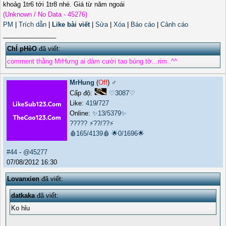
khoảg 1tr6 tới 1tr8 nhé. Giá từ năm ngoái
(Unknown / No Data - 45276)
PM
|
Trích dẫn
|
Like bài viết
|
Sửa
|
Xóa
|
Báo cáo
|
Cảnh cáo
_______________
ChÍ pHèO
đã viết:
comment thằng MrHưng ai dám cười tao búng tờ...rim..^^
MrHung
(
Off
) ♂️
Cấp độ:
♡3087♡
Like:
419
/
727
Online:
✨13/5379✨
?????
⚡??/??⚡
🩸165/4139🩸
🌟0/1696🌟
#44
-
@45277
07/08/2012 16:30
Lovanxien
đã viết:
datkaka
đã viết:
Ko hỉu