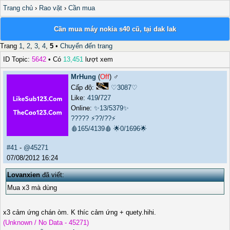
Trang chủ
›
Rao vặt
›
Cần mua
Cần mua máy nokia s40 cũ, tại dak lak
Trang
1
,
2
,
3
,
4
,
5
•
Chuyển đến trang
ID Topic:
5642
• Có
13,451
lượt xem
MrHung
(
Off
) ♂️
Cấp độ:
♡3087♡
Like:
419
/
727
Online:
✨13/5379✨
?????
⚡??/??⚡
🩸165/4139🩸
🌟0/1696🌟
#41
-
@45271
07/08/2012 16:24
Lovanxien
đã viết:
Mua x3 mà dùng
x3 cảm ứng chán òm. K thíc cảm ứng + quety.hihi.
(Unknown / No Data - 45271)