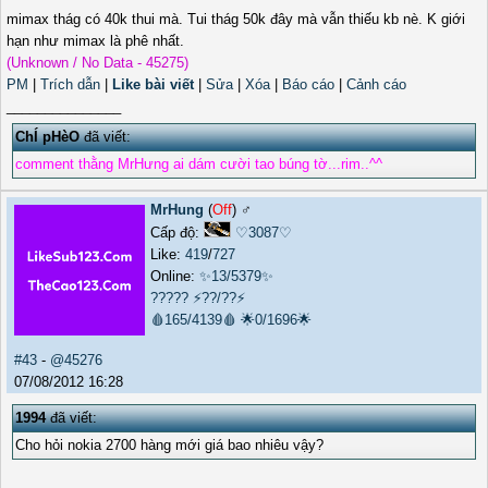
mimax thág có 40k thui mà. Tui thág 50k đây mà vẫn thiếu kb nè. K giới
hạn như mimax là phê nhất.
(Unknown / No Data - 45275)
PM
|
Trích dẫn
|
Like bài viết
|
Sửa
|
Xóa
|
Báo cáo
|
Cảnh cáo
_______________
ChÍ pHèO
đã viết:
comment thằng MrHưng ai dám cười tao búng tờ...rim..^^
MrHung
(
Off
) ♂️
Cấp độ:
♡3087♡
Like:
419
/
727
Online:
✨13/5379✨
?????
⚡??/??⚡
🩸165/4139🩸
🌟0/1696🌟
#43
-
@45276
07/08/2012 16:28
1994
đã viết:
Cho hỏi nokia 2700 hàng mới giá bao nhiêu vậy?