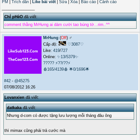
PM
|
Trích dẫn
|
Like bài viết
|
Sửa
|
Xóa
|
Báo cáo
|
Cảnh cáo
_______________
ChÍ pHèO
đã viết:
comment thằng MrHưng ai dám cười tao búng tờ...rim..^^
MrHung
(
Off
) ♂️
Cấp độ:
♡3087♡
Like:
419
/
727
Online:
✨13/5379✨
?????
⚡??/??⚡
🩸165/4139🩸
🌟0/1696🌟
#42
-
@45275
07/08/2012 16:26
Lovanxien
đã viết:
datkaka
đã viết:
Nhưng d-com có được tặng lưu lượng mỗi tháng đâu ông
thì mimax cũng phải trả cước mà