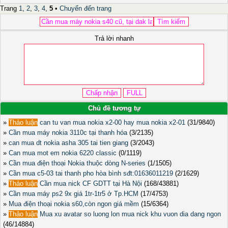
Trang
1
,
2
,
3
,
4
,
5
•
Chuyển đến trang
Trả lời nhanh
Chủ đề tương tự
»
Thảo luận
can tu van mua nokia x2-00 hay mua nokia x2-01
(31/9840)
»
Cần mua máy nokia 3110c tại thanh hóa
(3/2135)
»
can mua dt nokia asha 305 tai tien giang
(3/2043)
»
Can mua mot em nokia 6220 classic
(0/1119)
»
Cần mua điện thoại Nokia thuộc dòng N-series
(1/1505)
»
Cần mua c5-03 tai thanh pho hòa bình sđt:01636011219
(2/1629)
»
Thảo luận
Cần mua nick CF GDTT tại Hà Nội
(168/43881)
»
Cần mua máy ps2 9x giá 1tr-1tr5 ở Tp.HCM
(17/4753)
»
Mua điện thoại nokia s60,còn ngon giá mềm
(15/6364)
»
Thảo luận
Mua xu avatar so luong lon mua nick khu vuon dia dang ngon
(46/14884)