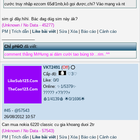
cước truy nhập ezcom 65đ/1mb,kô gọi được,chi? Vào mạng và nt
sim gì đây.hìhì. Bác đag dùg sim này ák?
(Unknown / No Data - 45277)
PM
|
Trích dẫn
|
Like bài viết
|
Sửa
|
Xóa
|
Báo cáo
|
Cảnh cáo
_______________
ChÍ pHèO
đã viết:
comment thằng MrHưng ai dám cười tao búng tờ...rim..^^
VKT2491
(
Off
) ⭕️
Cấp độ:
♡3♡
Like:
0
/
0
Online:
✨1/5379✨
?????
⚡??/??⚡
🩸1/4139🩸
🌟0/1696🌟
#45
-
@57543
26/08/2012 10:57
Can mua nokia 6220 classic cu gia khoang duoi 2tr
(Unknown / No Data - 57543)
PM
|
Trích dẫn
|
Like bài viết
|
Sửa
|
Xóa
|
Báo cáo
|
Cảnh cáo