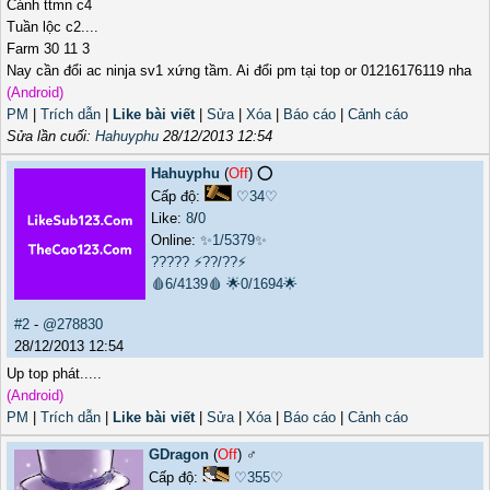
Cánh ttmn c4
Tuần lộc c2....
Farm 30 11 3
Nay cần đổi ac ninja sv1 xứng tầm. Ai đổi pm tại top or 01216176119 nha
(Android)
PM
|
Trích dẫn
|
Like bài viết
|
Sửa
|
Xóa
|
Báo cáo
|
Cảnh cáo
Sửa lần cuối:
Hahuyphu
28/12/2013 12:54
Hahuyphu
(
Off
) ⭕️
Cấp độ:
♡34♡
Like:
8
/
0
Online:
✨1/5379✨
?????
⚡??/??⚡
🩸6/4139🩸
🌟0/1694🌟
#2
-
@278830
28/12/2013 12:54
Up top phát.....
(Android)
PM
|
Trích dẫn
|
Like bài viết
|
Sửa
|
Xóa
|
Báo cáo
|
Cảnh cáo
GDragon
(
Off
) ♂️
Cấp độ:
♡355♡