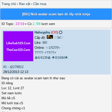
Trang chủ
›
Rao vặt
›
Cần mua
[Đổi] Nick avatar scam tạm đc lấy nick ninja
ID Topic:
23719
• Có
2,788
lượt xem
Hahuyphu
(
Off
) ⭕️
Cấp độ:
♡34♡
Like:
8
/
0
Online:
✨1/5379✨
?????
⚡??/??⚡
🩸6/4139🩸
🌟0/1694🌟
#1
-
@278812
28/12/2013 12:13
Đang có cái ac avatar scam tạm tt như sau:
ID riêng
Lvc 12, Lvnt 27
Set nam tước
Mủ hề c5
Mũ lưởi trai c5
Chong chóng c1