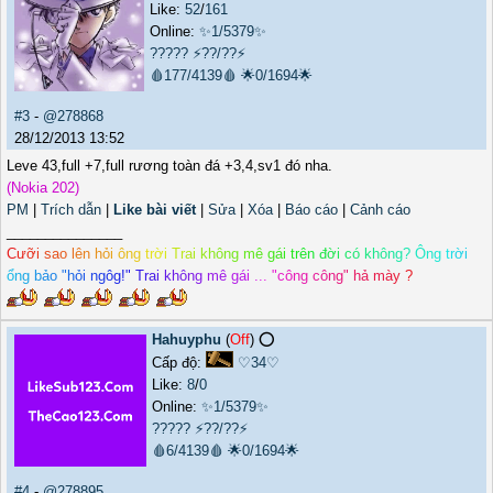
Like:
52
/
161
Online:
✨1/5379✨
?????
⚡??/??⚡
🩸177/4139🩸
🌟0/1694🌟
#3
-
@278868
28/12/2013 13:52
Leve 43,full +7,full rương toàn đá +3,4,sv1 đó nha.
(Nokia 202)
PM
|
Trích dẫn
|
Like bài viết
|
Sửa
|
Xóa
|
Báo cáo
|
Cảnh cáo
_______________
C
ư
ỡ
i
s
a
o
l
ê
n
h
ỏ
i
ô
n
g
t
r
ờ
i
T
r
a
i
k
h
ô
n
g
m
ê
g
á
i
t
r
ê
n
đ
ờ
i
c
ó
k
h
ô
n
g
?
Ô
n
g
t
r
ờ
i
ổ
n
g
b
ả
o
"
h
ỏ
i
n
g
ô
g
!
"
T
r
a
i
k
h
ô
n
g
m
ê
g
á
i
.
.
.
"
c
ô
n
g
c
ô
n
g
"
h
ả
m
à
y
?
Hahuyphu
(
Off
) ⭕️
Cấp độ:
♡34♡
Like:
8
/
0
Online:
✨1/5379✨
?????
⚡??/??⚡
🩸6/4139🩸
🌟0/1694🌟
#4
-
@278895