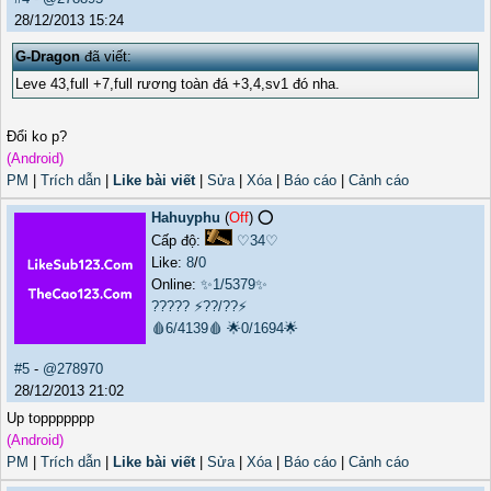
28/12/2013 15:24
G-Dragon
đã viết:
Leve 43,full +7,full rương toàn đá +3,4,sv1 đó nha.
Đổi ko p?
(Android)
PM
|
Trích dẫn
|
Like bài viết
|
Sửa
|
Xóa
|
Báo cáo
|
Cảnh cáo
Hahuyphu
(
Off
) ⭕️
Cấp độ:
♡34♡
Like:
8
/
0
Online:
✨1/5379✨
?????
⚡??/??⚡
🩸6/4139🩸
🌟0/1694🌟
#5
-
@278970
28/12/2013 21:02
Up toppppppp
(Android)
PM
|
Trích dẫn
|
Like bài viết
|
Sửa
|
Xóa
|
Báo cáo
|
Cảnh cáo