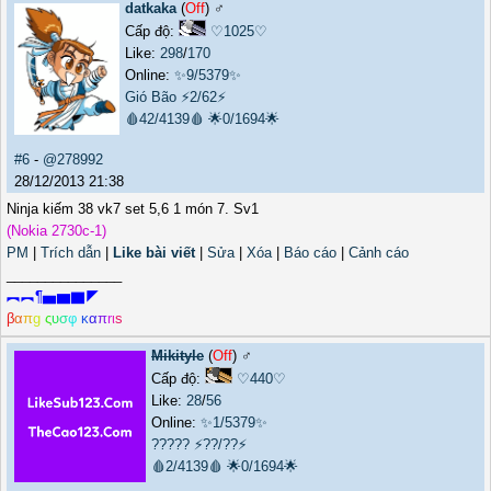
datkaka
(
Off
) ♂️
Cấp độ:
♡1025♡
Like:
298
/
170
Online:
✨9/5379✨
Gió Bão
⚡2/62⚡
🩸42/4139🩸
🌟0/1694🌟
#6
-
@278992
28/12/2013 21:38
Ninja kiếm 38 vk7 set 5,6 1 món 7. Sv1
(Nokia 2730c-1)
PM
|
Trích dẫn
|
Like bài viết
|
Sửa
|
Xóa
|
Báo cáo
|
Cảnh cáo
_______________
︻︻¶▅▆▇◤
β
α
π
g
ς
υ
σ
φ
κ
α
π
r
ι
s
Mikityle
(
Off
) ♂️
Cấp độ:
♡440♡
Like:
28
/
56
Online:
✨1/5379✨
?????
⚡??/??⚡
🩸2/4139🩸
🌟0/1694🌟