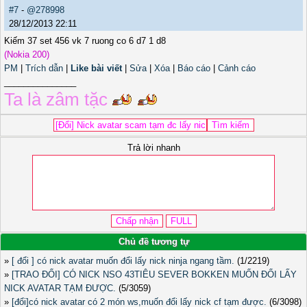
#7
-
@278998
28/12/2013 22:11
Kiếm 37 set 456 vk 7 ruong co 6 d7 1 d8
(Nokia 200)
PM
|
Trích dẫn
|
Like bài viết
|
Sửa
|
Xóa
|
Báo cáo
|
Cảnh cáo
_______________
Ta là zâm tặc
Trả lời nhanh
Chủ đề tương tự
»
[ đổi ] có nick avatar muốn đổi lấy nick ninja ngang tầm.
(1/2219)
»
[TRAO ĐỔI] CÓ NICK NSO 43TIÊU SEVER BOKKEN MUỐN ĐỔI LẤY
NICK AVATAR TẠM ĐƯỢC.
(5/3059)
»
[đổi]có nick avatar có 2 món ws,muốn đổi lấy nick cf tạm được.
(6/3098)